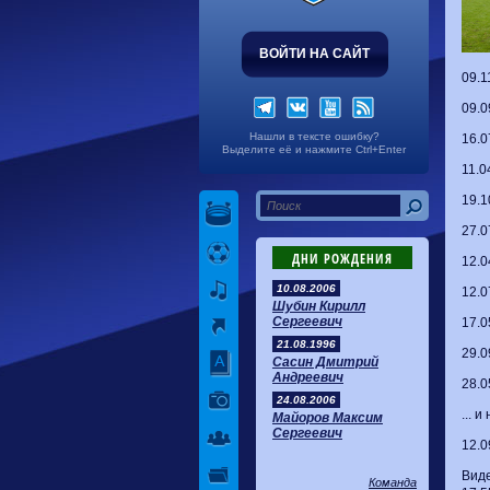
ВОЙТИ НА САЙТ
09.1
09.0
Нашли в тексте ошибку?
16.0
Выделите её и нажмите Ctrl+Enter
11.0
19.1
27.0
ДНИ РОЖДЕНИЯ
12.0
10.08.2006
12.0
Шубин Кирилл
Сергеевич
17.0
21.08.1996
29.0
Сасин Дмитрий
Андреевич
28.0
24.08.2006
... 
Майоров Максим
Сергеевич
12.0
Виде
Команда