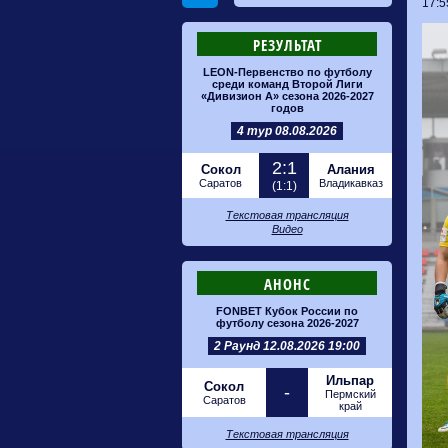
17:5
РЕЗУЛЬТАТ
LEON-Первенство по футболу
среди команд Второй Лиги
«Дивизион А» сезона 2026-2027
годов
4 тур 08.08.2026
2:1
Сокол
Алания
Саратов
Владикавказ
(1:1)
Текстовая трансляция
Видео
АНОНС
FONBET Кубок России по
футболу сезона 2026-2027
2 Раунд 12.08.2026 19:00
Ильпар
Сокол
-
Пермский
Саратов
край
Текстовая трансляция