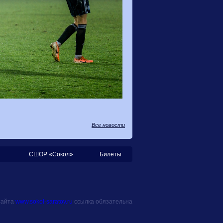
Все новости
СШОР «Сокол»
Билеты
сайта
www.sokol-saratov.ru
ссылка обязательна