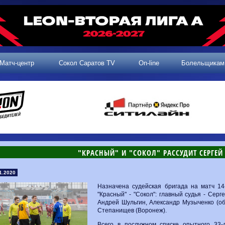
Матч-центр
Сокол Саратов TV
On-line
Болельщикам
"КРАСНЫЙ" И "СОКОЛ" РАССУДИТ СЕРГЕЙ
1.2020
Назначена судейская бригада на матч 1
"Красный" - "Сокол": главный судья - Серг
Андрей Шульгин, Александр Музыченко (об
Степанищев (Воронеж).
Всего в послужном списке опытного 33-