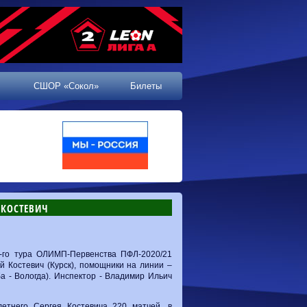
СШОР «Сокол»
Билеты
 КОСТЕВИЧ
4-го тура ОЛИМП-Первенства ПФЛ-2020/21
ей Костевич (Курск), помощники на линии –
а - Вологда). Инспектор - Владимир Ильич
летнего Сергея Костевича 220 матчей, в