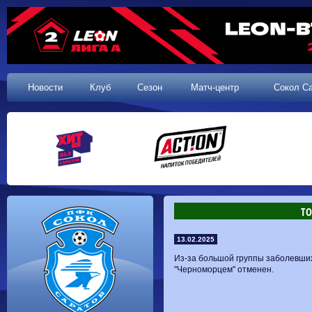
Новости
Клуб
Сезон
Матч-центр
Сокол С
Т
13.02.2025
Из-за большой группы заболевших
"Черноморцем" отменен.