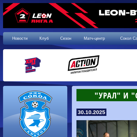
Новости
Клуб
Сезон
Матч-центр
Сокол С
"УРАЛ" И 
30.10.2025