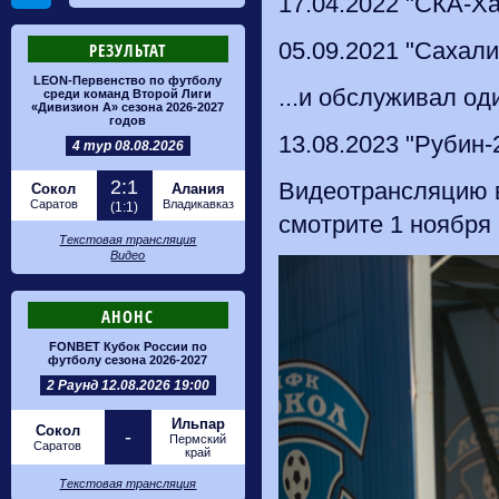
17.04.2022 "СКА-Ха
05.09.2021 "Сахалин
РЕЗУЛЬТАТ
LEON-Первенство по футболу
...и обслуживал од
среди команд Второй Лиги
«Дивизион А» сезона 2026-2027
годов
13.08.2023 "Рубин-2
4 тур 08.08.2026
2:1
Видеотрансляцию в
Сокол
Алания
Саратов
Владикавказ
(1:1)
смотрите 1 ноября в
Текстовая трансляция
Видео
АНОНС
FONBET Кубок России по
футболу сезона 2026-2027
2 Раунд 12.08.2026 19:00
Ильпар
Сокол
-
Пермский
Саратов
край
Текстовая трансляция