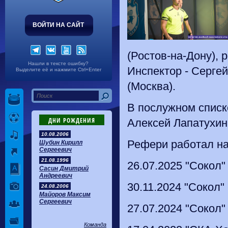
ВОЙТИ НА САЙТ
(Ростов-на-Дону), 
Нашли в тексте ошибку?
Инспектор - Сергей
Выделите её и нажмите Ctrl+Enter
(Москва).
В послужном списке
ДНИ РОЖДЕНИЯ
Алексей Лапатухин
10.08.2006
Рефери работал на 
Шубин Кирилл
Сергеевич
21.08.1996
26.07.2025 "Сокол" 
Сасин Дмитрий
Андреевич
30.11.2024 "Сокол"
24.08.2006
Майоров Максим
Сергеевич
27.07.2024 "Сокол" 
Команда