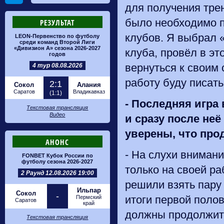
для получения трен
было необходимо п
РЕЗУЛЬТАТ
клубов. Я выбрал «
LEON-Первенство по футболу
среди команд Второй Лиги
«Дивизион А» сезона 2026-2027
клуба, провёл в эт
годов
вернуться к своим
4 тур 08.08.2026
работу буду писат
2:1
Сокол
Алания
Саратов
Владикавказ
(1:1)
-
Последняя игра 
Текстовая трансляция
Видео
и сразу после не
уверены, что про
АНОНС
- На слухи вниман
FONBET Кубок России по
футболу сезона 2026-2027
только на своей р
2 Раунд 12.08.2026 19:00
решили взять пару 
Ильпар
Сокол
-
итоги первой полов
Пермский
Саратов
край
должны продолжить
Текстовая трансляция