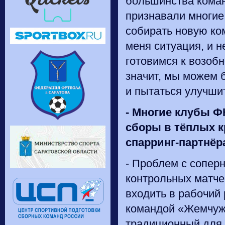
большинства коман
признавали многие
собирать новую ко
меня ситуация, и 
готовимся к возоб
значит, мы можем 
и пытаться улучшит
-
Многие клубы ФН
сборы в тёплых к
спарринг-партнёр
- Проблем с сопер
контрольных матче
входить в рабочий 
командой «Жемчужи
традиционный для 