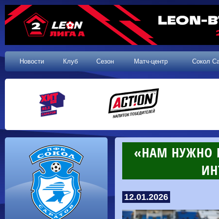
Новости
Клуб
Сезон
Матч-центр
Сокол С
​«НАМ НУЖНО 
ИН
12.01.2026