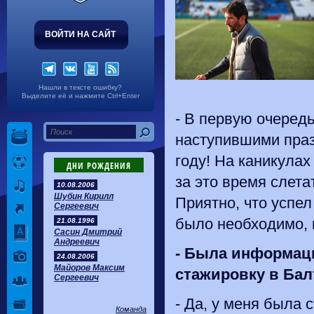
ВОЙТИ НА САЙТ
Нашли в тексте ошибку?
Выделите её и нажмите Ctrl+Enter
- В первую очередь
наступившими праз
году! На каникулах
ДНИ РОЖДЕНИЯ
за это время слета
10.08.2006
Шубин Кирилл
Приятно, что успел
Сергеевич
было необходимо, 
21.08.1996
Сасин Дмитрий
Андреевич
-
Была информаци
24.08.2006
Майоров Максим
стажировку в Бал
Сергеевич
- Да, у меня была 
Команда