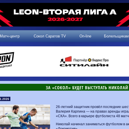
Матч-центр
Сокол Саратов TV
On-line
Болельщикам
​ЗА «СОКОЛ» БУДЕТ ВЫСТУПАТЬ НИКОЛА
1.2026
26-летний защитник провёл последние шес
Валерия Карпина — на правах аренды играл
«СКА». Всего в карьере футболиста 48 матч
Николай начинал заниматься футболом в а
«Локомотив».