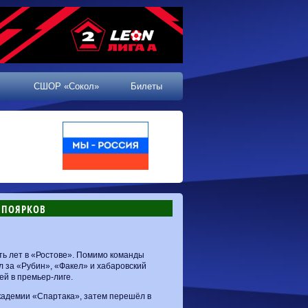
СШОР «Сокол»
Билеты
Й ПОЯРКОВ
ть лет в «Ростове». Помимо команды
 за «Рубин», «Факел» и хабаровский
ей в премьер-лиге.
кадемии «Спартака», затем перешёл в