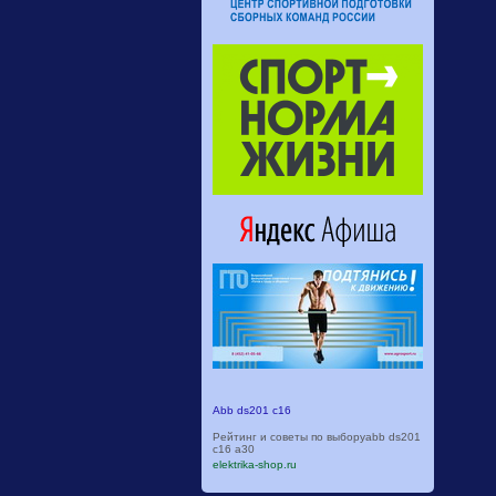
Abb ds201 c16
Рейтинг и советы по выборуabb ds201
c16 a30
elektrika-shop.ru