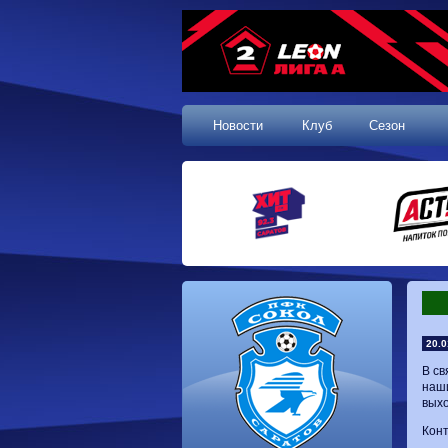
Новости
Клуб
Сезон
20.0
В св
наши
выхо
Конт