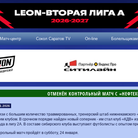
Матч-центр
Сокол Саратов TV
On-line
Болельщикам
​ОТМЕНЁН КОНТРОЛЬНЫЙ МАТЧ С «НЕФТ
1.2026
язи с большим количество травмированных, тренерский штаб нижнекамского 
м клубом. В срочном порядке найден новый соперник - им стал клуб «КДВ» из
да в лигу 2А. В составе сибирского клуба выступают футболисты с опытом пр
рольный матч пройдёт в субботу, 24 января.