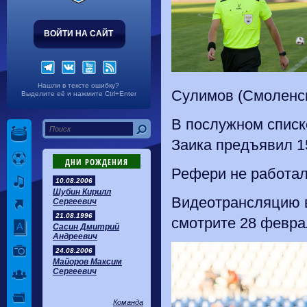
ВОЙТИ НА САЙТ
Нашли в тексте ошибку?
Сулимов (Смоленск)
Выделите её и нажмите Ctrl+Enter
В послужном списке
Заика предъявил 1
ДНИ РОЖДЕНИЯ
Рефери не работал 
10.08.2006
Шубин Кирилл
Видеотрансляцию в
Сергеевич
21.08.1996
смотрите 28 феврал
Сасин Дмитрий
Андреевич
24.08.2006
Майоров Максим
Сергеевич
Команда