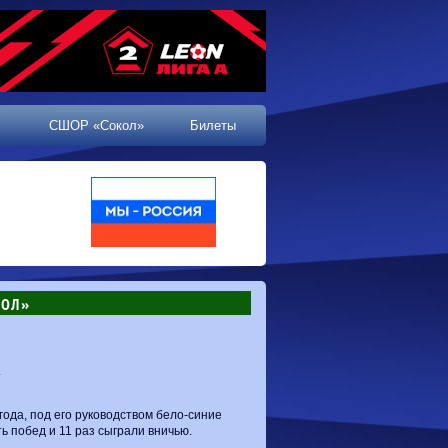
СШОР «Сокол»
Билеты
КОЛ»
.
ода, под его руководством бело-синие
ь побед и 11 раз сыграли вничью.