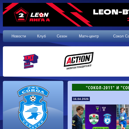
Новости
Клуб
Сезон
Матч-центр
Сокол С
"СОКОЛ-2011" И "С
16.04.2026