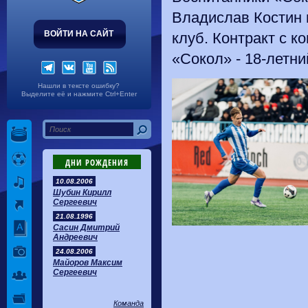
Владислав Костин 
ВОЙТИ НА САЙТ
клуб. Контракт с 
«Сокол» - 18-летн
Нашли в тексте ошибку?
Выделите её и нажмите Ctrl+Enter
ДНИ РОЖДЕНИЯ
10.08.2006
Шубин Кирилл
Сергеевич
21.08.1996
Сасин Дмитрий
Андреевич
24.08.2006
Майоров Максим
Сергеевич
Команда