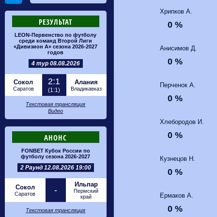
Хрипков А.
РЕЗУЛЬТАТ
0 %
LEON-Первенство по футболу
среди команд Второй Лиги
«Дивизион А» сезона 2026-2027
Анисимов Д.
годов
0 %
4 тур 08.08.2026
2:1
Сокол
Алания
Перченок А.
Саратов
Владикавказ
(1:1)
0 %
Текстовая трансляция
Видео
Хлебородов И.
0 %
АНОНС
FONBET Кубок России по
футболу сезона 2026-2027
Кузнецов Н.
2 Раунд 12.08.2026 19:00
0 %
Ильпар
Сокол
-
Пермский
Саратов
Ермаков А.
край
0 %
Текстовая трансляция