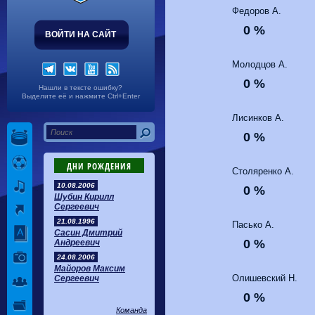
Волгарь
1-2
Машук-КМВ
Федоров А.
Калуга
0-1
Сибирь
0 %
ВОЙТИ НА САЙТ
Молодцов А.
0 %
Нашли в тексте ошибку?
Выделите её и нажмите Ctrl+Enter
Лисинков А.
0 %
ДНИ РОЖДЕНИЯ
Столяренко А.
10.08.2006
0 %
Шубин Кирилл
Сергеевич
21.08.1996
Пасько А.
Сасин Дмитрий
0 %
Андреевич
24.08.2006
Майоров Максим
Олишевский Н.
Сергеевич
0 %
Команда