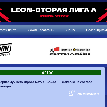
Матч-центр
Сокол Саратов TV
On-line
Болельщикам
ОПРОС
2 тур, 25.07.2026
3 тур, 02.08.2026
ерите лучшего игрока матча "Сокол" - "Факел-М" в составе
Динамо-
Динамо
1-0
Калуга
атовцев
Родина-2
0-0
Владивосток
Машук-КМВ
1-1
Сокол
2 тур, 26.07.2026
Алания
1-1
Волгарь
Уже опрошено 0
Динамо-
1-2
Динамо-Брянск
Сокол
0-1
Динамо
Владивосток
о-Брянск
0-4
Алания
Сибирь
1-3
Родина-2