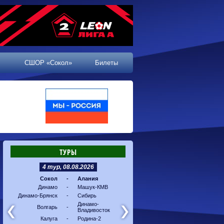
СШОР «Сокол»
Билеты
ТУРЫ
4 тур, 08.08.2026
5 тур, 16.08.2026
Сокол
-
Алания
Машук-КМВ
-
Калуг
Динамо
-
Машук-КМВ
Алания
-
Динам
Динамо-Брянск
-
Сибирь
Динамо-
-
Соко
Владивосток
Динамо-
Волгарь
-
Владивосток
Сибирь
-
Волга
Калуга
-
Родина-2
Родина-2
-
Динам