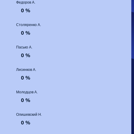
Волгарь
1-2
Машук-КМВ
Федоров А.
Калуга
0-1
Сибирь
0 %
Столяренко А.
0 %
Пасько А.
0 %
Лисинков А.
0 %
Молодцов А.
0 %
Олишевский Н.
0 %