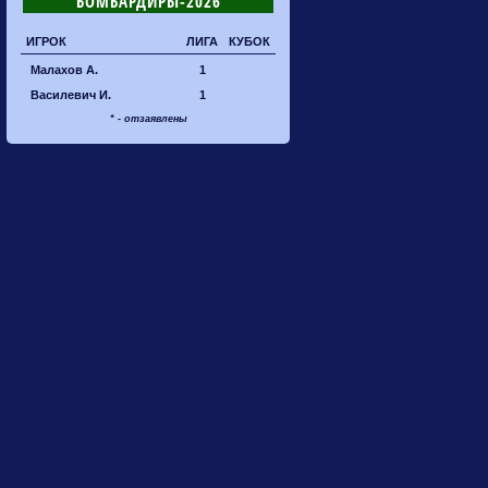
БОМБАРДИРЫ-2026
ИГРОК
ЛИГА
КУБОК
Малахов А.
1
Василевич И.
1
* - отзаявлены