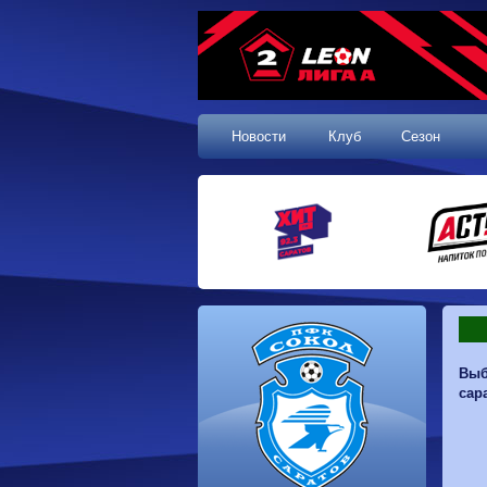
Новости
Клуб
Сезон
1 тур, 19.07.2026
Выб
Сокол
1-1
Калуга
сар
Динамо
0-0
Волгарь
Машук-КМВ
0-0
Динамо-Брянск
Родина-2
2-1
Алания
Динамо-
1-2
Сибирь
Динам
Владивосток