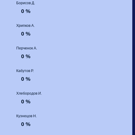
Борисов Д.
0 %
Хрипков А.
0 %
Перченок А.
0 %
Кабутов Р.
0 %
Хлебородов И.
0 %
Кузнецов Н.
0 %