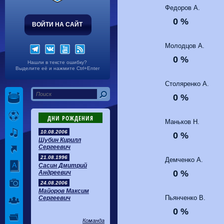
Волгарь
1-2
Машук-КМВ
Федоров А.
Калуга
0-1
Сибирь
0 %
ВОЙТИ НА САЙТ
Молодцов А.
0 %
Нашли в тексте ошибку?
Выделите её и нажмите Ctrl+Enter
Столяренко А.
0 %
ДНИ РОЖДЕНИЯ
Маньков Н.
10.08.2006
0 %
Шубин Кирилл
Сергеевич
21.08.1996
Демченко А.
Сасин Дмитрий
0 %
Андреевич
24.08.2006
Майоров Максим
Пьянченко В.
Сергеевич
0 %
Команда