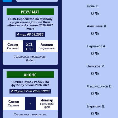
Куль Р.
РЕЗУЛЬТАТ
0 %
LEON-Первенство по футболу
среди команд Второй Лиги
«Дивизион А» сезона 2026-2027
Анисимов Д.
годов
0 %
4 тур 08.08.2026
2:1
Сокол
Алания
Перченок А.
Саратов
Владикавказ
(1:1)
0 %
Текстовая трансляция
Видео
Земсков М.
0 %
АНОНС
FONBET Кубок России по
футболу сезона 2026-2027
Фасхутдинов В.
2 Раунд 12.08.2026 19:00
0 %
Ильпар
Сокол
-
Пермский
Саратов
Бурыкин Д.
край
0 %
Текстовая трансляция