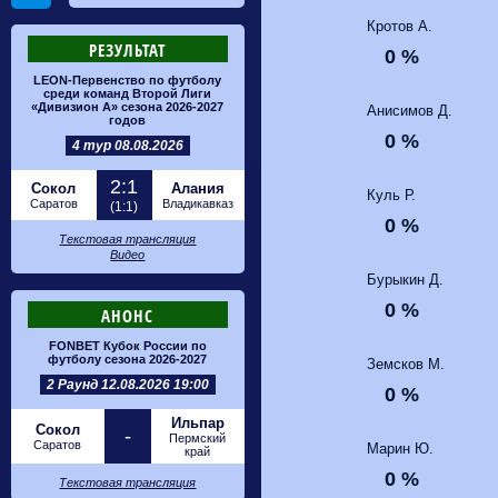
Кротов А.
РЕЗУЛЬТАТ
0 %
LEON-Первенство по футболу
среди команд Второй Лиги
«Дивизион А» сезона 2026-2027
Анисимов Д.
годов
0 %
4 тур 08.08.2026
2:1
Сокол
Алания
Куль Р.
Саратов
Владикавказ
(1:1)
0 %
Текстовая трансляция
Видео
Бурыкин Д.
0 %
АНОНС
FONBET Кубок России по
футболу сезона 2026-2027
Земсков М.
2 Раунд 12.08.2026 19:00
0 %
Ильпар
Сокол
-
Пермский
Саратов
Марин Ю.
край
0 %
Текстовая трансляция