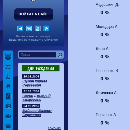
Волгарь
1-2
Машук-КМВ
Авдюшкин Д.
Калуга
0-1
Сибирь
0 %
ВОЙТИ НА САЙТ
Молодцов А.
0 %
Нашли в тексте ошибку?
Выделите её и нажмите Ctrl+Enter
Доля А.
0 %
ДНИ РОЖДЕНИЯ
Пьянченко В.
10.08.2006
0 %
Шубин Кирилл
Сергеевич
21.08.1996
Демченко А.
Сасин Дмитрий
0 %
Андреевич
24.08.2006
Майоров Максим
Перченок А.
Сергеевич
0 %
Команда