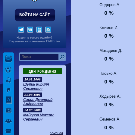
Волгарь
1-2
Машук-КМВ
Федоров А.
Калуга
0-1
Сибирь
0 %
ВОЙТИ НА САЙТ
Климов И.
0 %
Нашли в тексте ошибку?
Выделите её и нажмите Ctrl+Enter
Магадиев Д.
0 %
ДНИ РОЖДЕНИЯ
Пасько А.
10.08.2006
0 %
Шубин Кирилл
Сергеевич
21.08.1996
Ходырев А.
Сасин Дмитрий
0 %
Андреевич
24.08.2006
Майоров Максим
Семенов А.
Сергеевич
0 %
Команда