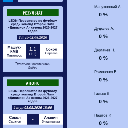
Мануковский А.
РЕЗУЛЬТАТ
0 %
LEON-Первенство по футболу
среди команд Второй Лиги
«Дивизион А» сезона 2026-2027
Дудолев А.
годов
0 %
3 тур 02.08.2026
Машук-
1:1
Сокол
Дергачев Н.
КМВ
Саратов
(1:1)
Пятигорск
0 %
Текстовая трансляция
Видео
Романенко В.
0 %
АНОНС
LEON-Первенство по футболу
Галыш В.
среди команд Второй Лиги
«Дивизион А» сезона 2026-2027
0 %
годов
4 тур 08.08.2026 18:00
Паштов Р.
Сокол
Алания
-
Саратов
Владикавказ
0 %