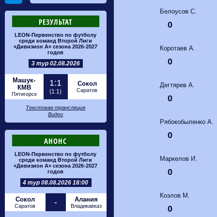
Белоусов С.
РЕЗУЛЬТАТ
0
LEON-Первенство по футболу
среди команд Второй Лиги
«Дивизион А» сезона 2026-2027
Коротаев А.
годов
0
3 тур 02.08.2026
Машук-
1:1
Сокол
Дегтярев А.
КМВ
Саратов
(1:1)
Пятигорск
0
Текстовая трансляция
Видео
Рябокобыленко А.
0
АНОНС
LEON-Первенство по футболу
Маркелов И.
среди команд Второй Лиги
«Дивизион А» сезона 2026-2027
0
годов
4 тур 08.08.2026 18:00
Козлов М.
Сокол
Алания
-
Саратов
Владикавказ
0