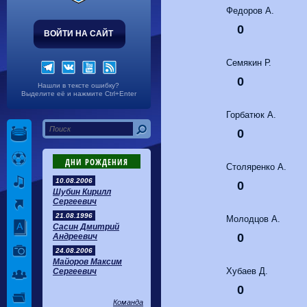
Волгарь
1-2
Машук-КМВ
Федоров А.
Калуга
0-1
Сибирь
0
ВОЙТИ НА САЙТ
Семякин Р.
0
Нашли в тексте ошибку?
Выделите её и нажмите Ctrl+Enter
Горбатюк А.
0
ДНИ РОЖДЕНИЯ
Столяренко А.
10.08.2006
0
Шубин Кирилл
Сергеевич
21.08.1996
Молодцов А.
Сасин Дмитрий
0
Андреевич
24.08.2006
Майоров Максим
Хубаев Д.
Сергеевич
0
Команда