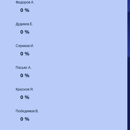
Волгарь
1-2
Машук-КМВ
Федоров А.
Калуга
0-1
Сибирь
0 %
Дудиков Е.
0 %
Сериков И.
0 %
Пасько А.
0 %
Краснов Я.
0 %
Победимов В.
0 %