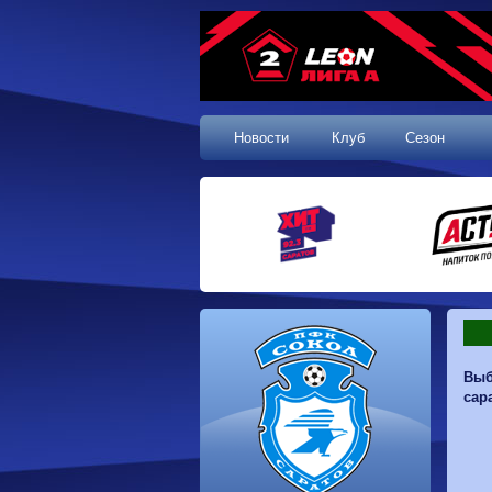
Новости
Клуб
Сезон
1 тур, 19.07.2026
Выб
Сокол
1-1
Калуга
сар
Динамо
0-0
Волгарь
Машук-КМВ
0-0
Динамо-Брянск
Родина-2
2-1
Алания
Динамо-
1-2
Сибирь
Динам
Владивосток