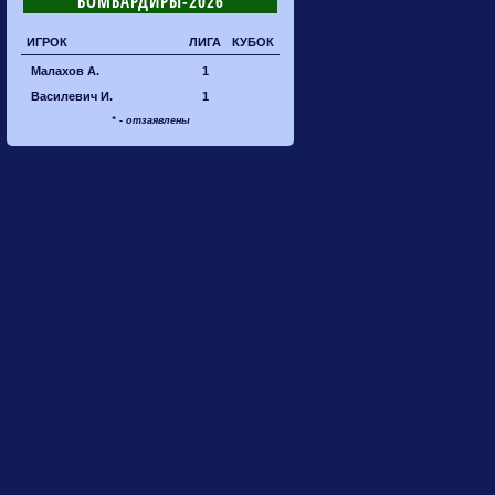
БОМБАРДИРЫ-2026
ИГРОК
ЛИГА
КУБОК
Малахов А.
1
Василевич И.
1
* - отзаявлены