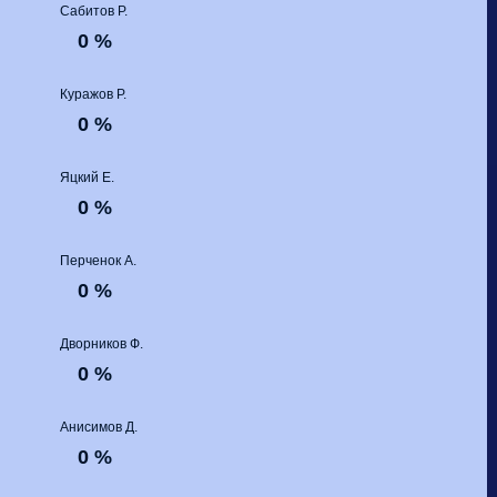
Сабитов Р.
0 %
Куражов Р.
0 %
Яцкий Е.
0 %
Перченок А.
0 %
Дворников Ф.
0 %
Анисимов Д.
0 %