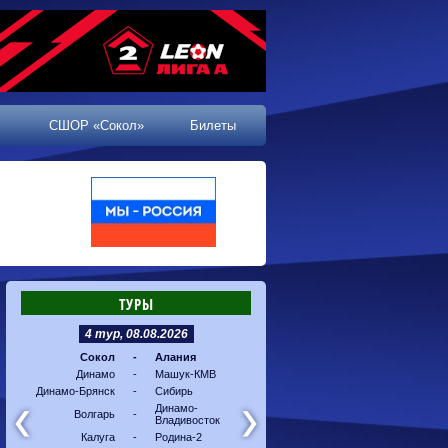
СШОР «Сокол»
Билеты
ТУРЫ
4 тур, 08.08.2026
5 тур, 16.08.2026
Сокол
-
Алания
Машук-КМВ
-
Калуг
Динамо
-
Машук-КМВ
Алания
-
Динам
Динамо-Брянск
-
Сибирь
Динамо-
-
Соко
Владивосток
Динамо-
Волгарь
-
Владивосток
Сибирь
-
Волга
Калуга
-
Родина-2
Родина-2
-
Динам