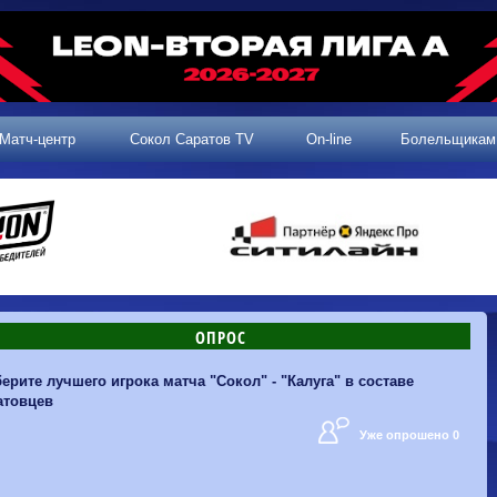
Матч-центр
Сокол Саратов TV
On-line
Болельщикам
ОПРОС
2 тур, 25.07.2026
3 тур, 02.08.2026
ерите лучшего игрока матча "Сокол" - "Калуга" в составе
Динамо-
Динамо
1-0
Калуга
атовцев
Родина-2
0-0
Владивосток
Машук-КМВ
1-1
Сокол
2 тур, 26.07.2026
Алания
1-1
Волгарь
Уже опрошено 0
Динамо-
1-2
Динамо-Брянск
Сокол
0-1
Динамо
Владивосток
о-Брянск
0-4
Алания
Сибирь
1-3
Родина-2