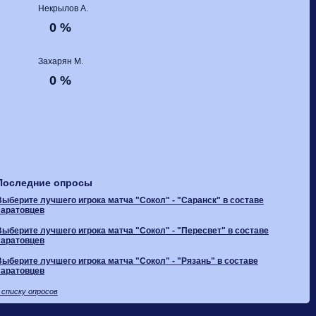
Некрылов А.
0 %
Захарян М.
0 %
Последние опросы
Выберите лучшего игрока матча "Сокол" - "Саранск" в составе
саратовцев
Выберите лучшего игрока матча "Сокол" - "Пересвет" в составе
саратовцев
Выберите лучшего игрока матча "Сокол" - "Рязань" в составе
саратовцев
 списку опросов