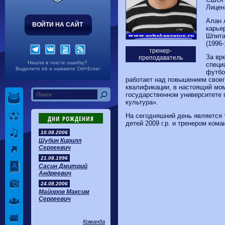
Волгарь
1-2
Машук-КМВ
Лицен
Калуга
0-1
Сибирь
Алан 
ВОЙТИ НА САЙТ
карье
Шпита
(1996-
тренер-
За вр
преподаватель
Нашли в тексте ошибку?
специ
Выделите её и нажмите Ctrl+Enter
футбо
работает над повышением своег
квалификации, в настоящий мом
государственном университете 
культура».
На сегодняшний день является 
ДНИ РОЖДЕНИЯ
детей
2009 г.р. и тренером ком
10.08.2006
Шубин Кирилл
Сергеевич
21.08.1996
Сасин Дмитрий
Андреевич
24.08.2006
Майоров Максим
Сергеевич
Команда