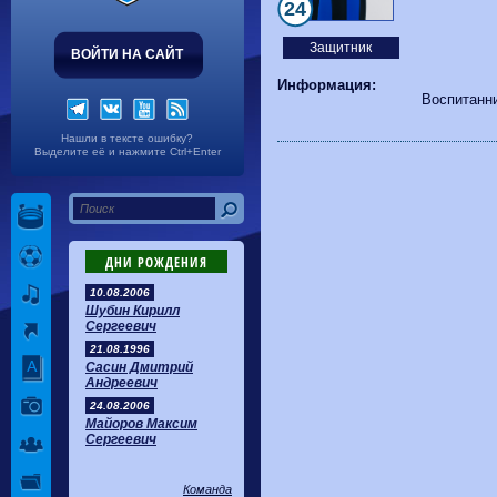
Волгарь
1-2
Машук-КМВ
24
Калуга
0-1
Сибирь
Защитник
ВОЙТИ НА САЙТ
Информация:
Воспитанн
Нашли в тексте ошибку?
Выделите её и нажмите Ctrl+Enter
ДНИ РОЖДЕНИЯ
10.08.2006
Шубин Кирилл
Сергеевич
21.08.1996
Сасин Дмитрий
Андреевич
24.08.2006
Майоров Максим
Сергеевич
Команда