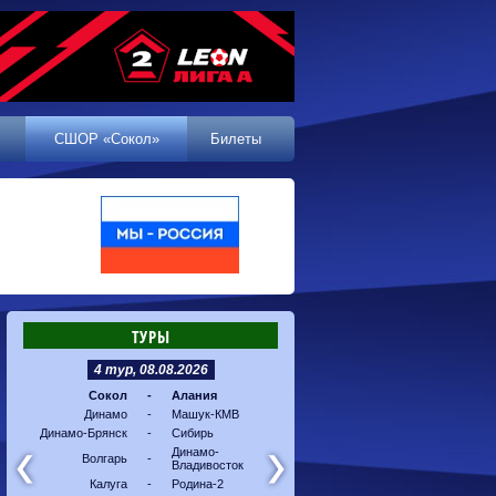
СШОР «Сокол»
Билеты
ТУРЫ
4 тур, 08.08.2026
5 тур, 16.08.2026
Сокол
-
Алания
Машук-КМВ
-
Калуг
Динамо
-
Машук-КМВ
Алания
-
Динам
Динамо-Брянск
-
Сибирь
Динамо-
-
Соко
Владивосток
Динамо-
Волгарь
-
Владивосток
Сибирь
-
Волга
Калуга
-
Родина-2
Родина-2
-
Динам