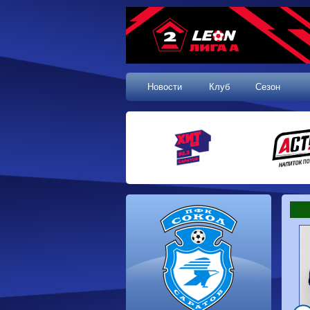
Новости
Клуб
Сезон
1 тур, 19.07.2026
Сокол
1-1
Калуга
Динамо
0-0
Волгарь
Машук-КМВ
0-0
Динамо-Брянск
Родина-2
2-1
Алания
Динамо-
1-2
Сибирь
Динам
Владивосток