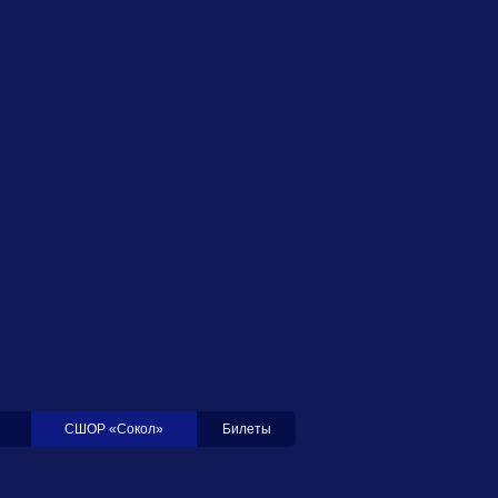
СШОР «Сокол»
Билеты