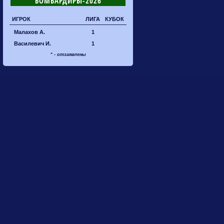
БОМБАРДИРЫ-2026
ИГРОК
ЛИГА
КУБОК
Малахов А.
1
Василевич И.
1
* - отзаявлены