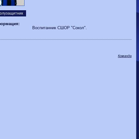
Волгарь
1-2
Машук-КМВ
6
Калуга
0-1
Сибирь
олузащитник
ормация:
Воспитанник СШОР "Сокол".
Команда