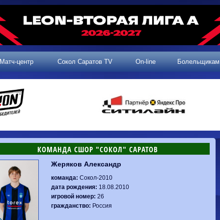
Матч-центр
Сокол Саратов TV
On-line
Болельщикам
КОМАНДА СШОР "СОКОЛ" САРАТОВ
Жеряков Александр
2 тур, 25.07.2026
3 тур, 02.08.2026
Динамо-
Динамо
1-0
Калуга
команда:
Сокол-2010
Родина-2
0-0
Владивосток
Машук-КМВ
1-1
Сокол
дата рождения:
18.08.2010
2 тур, 26.07.2026
Алания
1-1
Волгарь
игровой номер:
26
Динамо-
1-2
Динамо-Брянск
Сокол
0-1
Динамо
гражданство:
Россия
Владивосток
о-Брянск
0-4
Алания
Сибирь
1-3
Родина-2