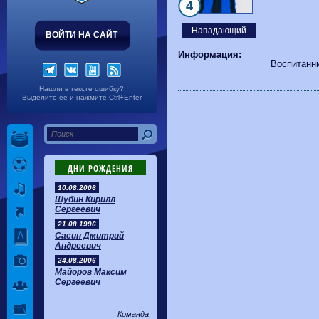
Волгарь
1-2
Машук-КМВ
4
Калуга
0-1
Сибирь
Нападающий
ВОЙТИ НА САЙТ
Информация:
Воспитанн
Нашли в тексте ошибку?
Выделите её и нажмите Ctrl+Enter
ДНИ РОЖДЕНИЯ
10.08.2006
Шубин Кирилл
Сергеевич
21.08.1996
Сасин Дмитрий
Андреевич
24.08.2006
Майоров Максим
Сергеевич
Команда