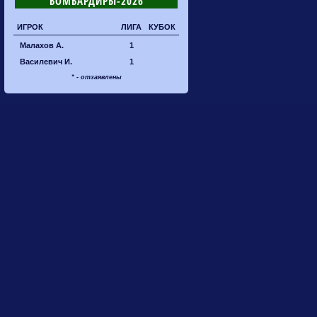
БОМБАРДИРЫ-2026
ИГРОК
ЛИГА
КУБОК
Малахов А.
1
Василевич И.
1
* - отзаявлены