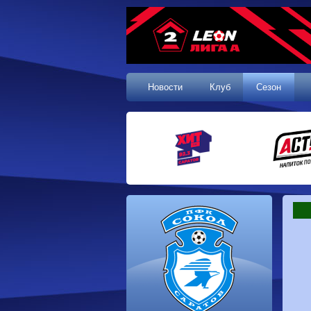
Новости
Клуб
Сезон
1 тур, 19.07.2026
Сокол
1-1
Калуга
Динамо
0-0
Волгарь
Машук-КМВ
0-0
Динамо-Брянск
Родина-2
2-1
Алания
Динамо-
1-2
Сибирь
Динам
Владивосток