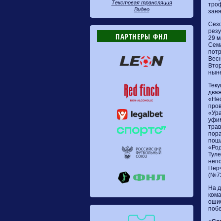
Текстовая трансляция
троф
Видео
заня
Сезо
резу
ПАРТНЕРЫ ФНЛ
29 м
Сема
потр
Весн
Втор
ныне
Теку
дваж
«Неф
пров
«Ура
уфим
трав
пора
пошл
«Род
Туле
непо
Перч
(№72
На д
кома
ошиб
побе