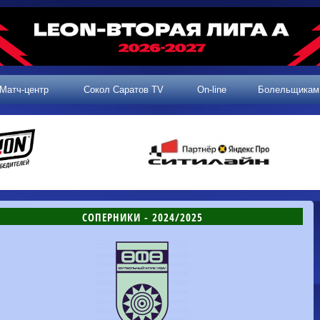
Матч-центр
Сокол Саратов TV
On-line
Болельщикам
СОПЕРНИКИ - 2024/2025
2 тур, 25.07.2026
3 тур, 02.08.2026
Динамо-
Динамо
1-0
Калуга
Родина-2
0-0
Владивосток
Машук-КМВ
1-1
Сокол
2 тур, 26.07.2026
Алания
1-1
Волгарь
Динамо-
1-2
Динамо-Брянск
Сокол
0-1
Динамо
Владивосток
о-Брянск
0-4
Алания
Сибирь
1-3
Родина-2