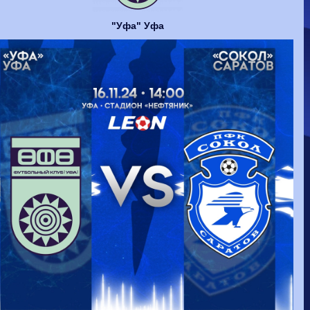
Волгарь
1-2
Машук-КМВ
Калуга
0-1
Сибирь
"Уфа" Уфа