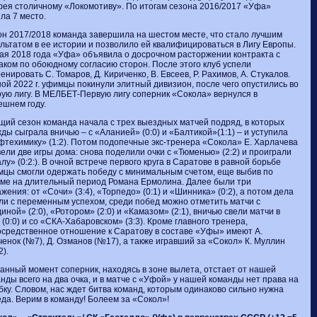
ея столичному «Локомотиву». По итогам сезона 2016/2017 «Уфа»
ла 7 место.
н 2017/2018 команда завершила на шестом месте, что стало лучшим
льтатом в ее истории и позволило ей квалифицироваться в Лигу Европы.
ая 2018 года «Уфа» объявила о досрочном расторжении контракта с
ком по обоюдному согласию сторон. После этого клуб успели
енировать С. Томаров, Д. Кириченко, В. Евсеев, Р. Рахимов, А. Стукалов.
ой 2022 г. уфимцы покинули элитный дивизион, после чего опустились во
ую лигу. В МЕЛБЕТ-Первую лигу соперник «Сокола» вернулся в
шнем году.
щий сезон команда начала с трех выездных матчей подряд, в которых
ды сыграла вничью – с «Аланией» (0:0) и «Балтикой»(1:1) – и уступила
техимику» (1:2). Потом подопечные экс-тренера «Сокола» Е. Харлачева
ели две игры дома: снова поделили очки с «Тюменью» (2:2) и проиграли
лу» (0:2:). В очной встрече первого круга в Саратове в равной борьбе
цы смогли одержать победу с минимальным счетом, еще выбив по
ме на длительный период Романа Ермолина. Далее были три
жения: от «Сочи» (3:4), «Торпедо» (0:1) и «Шинника» (0:2), а потом дела
и с переменным успехом, среди побед можно отметить матчи с
иной» (2:0), «Ротором» (2:0) и «Камазом» (2:1), вничью свели матчи в
 (0:0) и со «СКА-Хабаровском» (3:3). Кроме главного тренера,
средственное отношение к Саратову в составе «Уфы» имеют А.
енок (№7), Д. Озманов (№17), а также игравший за «Сокол» К. Муллин
).
анный момент соперник, находясь в зоне вылета, отстает от нашей
нды всего на два очка, и в матче с «Уфой» у нашей команды нет права на
ку. Словом, нас ждет битва команд, которым одинаково сильно нужна
да. Верим в команду! Болеем за «Сокол»!