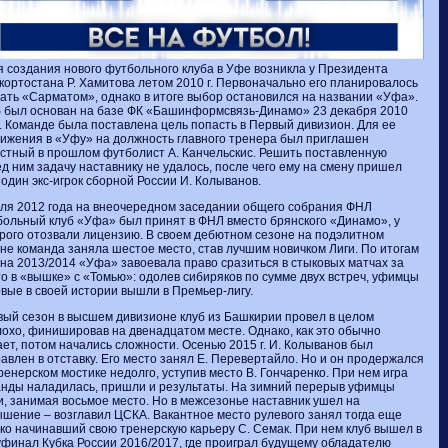
 создания нового футбольного клуба в Уфе возникла у Президента
ортостана Р. Хамитова летом 2010 г. Первоначально его планировалось
ать «Сарматом», однако в итоге выбор остановился на названии «Уфа».
 был основан на базе ФК «Башинформсвязь-Динамо» 23 декабря 2010
. Команде была поставлена цель попасть в Первый дивизион. Для ее
ижения в «Уфу» на должность главного тренера был приглашен
стный в прошлом футболист А. Канчельскис. Решить поставленную
д ним задачу наставнику не удалось, после чего ему на смену пришел
один экс-игрок сборной России И. Колыванов.
ля 2012 года на внеочередном заседании общего собрания ФНЛ
ольный клуб «Уфа» был принят в ФНЛ вместо брянского «Динамо», у
рого отозвали лицензию. В своем дебютном сезоне на подэлитном
не команда заняла шестое место, став лучшим новичком Лиги. По итогам
на 2013/2014 «Уфа» завоевала право сразиться в стыковых матчах за
о в «вышке» с «Томью»: одолев сибиряков по сумме двух встреч, уфимцы
вые в своей истории вышли в Премьер-лигу.
ый сезон в высшем дивизионе клуб из Башкирии провел в целом
охо, финишировав на двенадцатом месте. Однако, как это обычно
ет, потом начались сложности. Осенью 2015 г. И. Колыванов был
авлен в отставку. Его место занял Е. Перевертайло. Но и он продержался
ренерском мостике недолго, уступив место В. Гончаренко. При нем игра
нды наладилась, пришли и результаты. На зимний перерыв уфимцы
, занимая восьмое место. Но в межсезонье наставник ушел на
шение – возглавил ЦСКА. Вакантное место рулевого занял тогда еще
ко начинавший свою тренерскую карьеру С. Семак. При нем клуб вышел в
финал Кубка России 2016/2017, где проиграл будущему обладателю