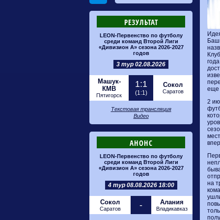
РЕЗУЛЬТАТ
Идея
LEON-Первенство по футболу
Башк
среди команд Второй Лиги
«Дивизион А» сезона 2026-2027
назв
годов
Клуб
года
3 тур 02.08.2026
дост
изве
Машук-
пере
1:1
Сокол
КМВ
еще 
Саратов
(1:1)
Пятигорск
2 ию
футб
Текстовая трансляция
кото
Видео
уров
сезо
мест
АНОНС
впер
Перв
LEON-Первенство по футболу
среди команд Второй Лиги
непл
«Дивизион А» сезона 2026-2027
быва
годов
отпр
на т
4 тур 08.08.2026 18:00
кома
ушли
Сокол
Алания
-
повы
Саратов
Владикавказ
толь
полу