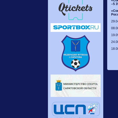
«Со
–5 3
«Со
Росс
29.0
08.0
19.0
24.0
18.0