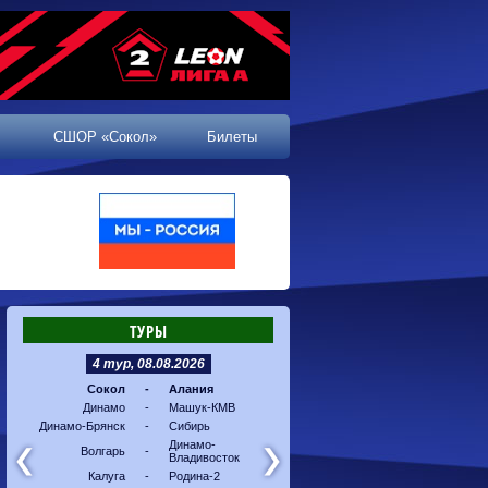
СШОР «Сокол»
Билеты
ТУРЫ
4 тур, 08.08.2026
5 тур, 16.08.2026
Сокол
-
Алания
Машук-КМВ
-
Калуг
Динамо
-
Машук-КМВ
Алания
-
Динам
Динамо-Брянск
-
Сибирь
Динамо-
-
Соко
Владивосток
Динамо-
Волгарь
-
Владивосток
Сибирь
-
Волга
Калуга
-
Родина-2
Родина-2
-
Динам