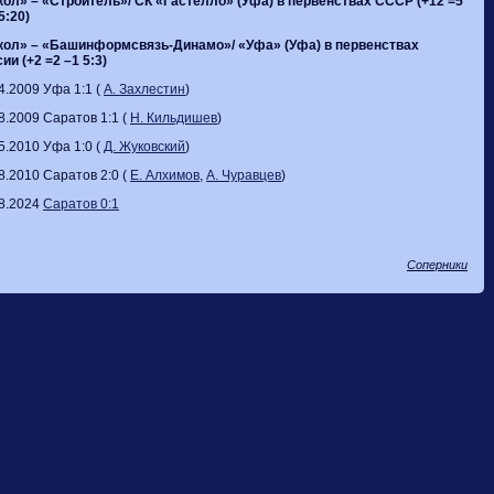
кол» – «Строитель»/ СК
«Гастелло
»
(Уфа)
в первенствах СССР (+12 =5
5:20)
кол» – «Башинформсвязь-Динамо»/
«
Уфа
»
(Уфа) в первенствах
ии (+2 =2 –1 5:3)
4.2009 Уфа 1:1 (
А. Захлестин
)
8.2009 Саратов 1:1 (
Н. Кильдишев
)
5.2010 Уфа 1:0 (
Д. Жуковский
)
8.2010 Саратов 2:0 (
Е. Алхимов
,
А. Чуравцев
)
8.2024
Саратов 0:1
Соперники