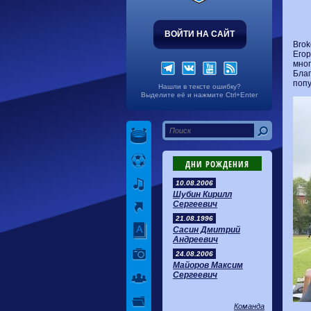
ВОЙТИ НА САЙТ
Brok
Егор
мног
Благ
попу
Нашли в тексте ошибку?
Выделите её и нажмите Ctrl+Enter
ДНИ РОЖДЕНИЯ
10.08.2006
Шубин Кирилл
Сергеевич
21.08.1996
Сасин Дмитрий
Андреевич
24.08.2006
Майоров Максим
Сергеевич
Команда