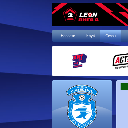
Новости
Клуб
Сезон
1 тур, 19.07.2026
Сокол
1-1
Калуга
Динамо
0-0
Волгарь
Машук-КМВ
0-0
Динамо-Брянск
Родина-2
2-1
Алания
Динамо-
1-2
Сибирь
Динам
Владивосток