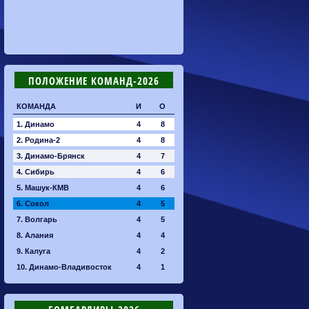
ПОЛОЖЕНИЕ КОМАНД-2026
КОМАНДА
И
О
1. Динамо
4
8
2. Родина-2
4
8
3. Динамо-Брянск
4
7
4. Сибирь
4
6
5. Машук-КМВ
4
6
6. Сокол
4
5
7. Волгарь
4
5
8. Алания
4
4
9. Калуга
4
2
10. Динамо-Владивосток
4
1