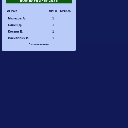
БОМБАРДИРЫ-2026
ИГРОК
ЛИГА
КУБОК
Малахов А.
1
Сасин Д.
1
Костин В.
1
Василевич И.
1
* - отзаявлены