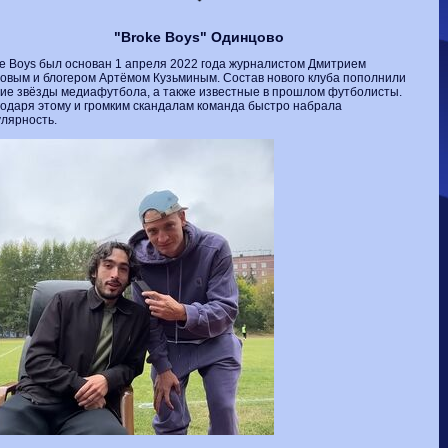
Волгарь
1-2
Машук-КМВ
Калуга
0-1
Сибирь
"Broke Boys" Одинцово
e Boys был основан 1 апреля 2022 года журналистом Дмитрием
овым и блогером Артёмом Кузьминым. Состав нового клуба пополнили
ие звёзды медиафутбола, а также известные в прошлом футболисты.
одаря этому и громким скандалам команда быстро набрала
лярность.