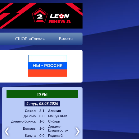
СШОР «Сокол»
Билеты
ТУРЫ
4 тур, 08.08.2026
5 тур, 16.08.2026
Сокол
2-1
Алания
Машук-КМВ
-
Калуг
Динамо
0-0
Машук-КМВ
Алания
-
Динам
Динамо-Брянск
1-0
Сибирь
Динамо-
-
Соко
Владивосток
Динамо-
Волгарь
1-0
Владивосток
Сибирь
-
Волга
Калуга
0-0
Родина-2
Родина-2
-
Динам