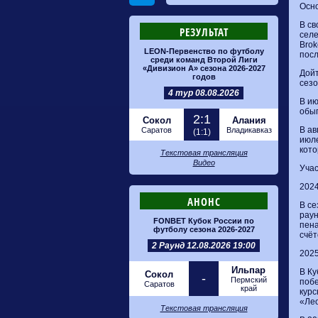
Осно
В св
РЕЗУЛЬТАТ
селе
Brok
LEON-Первенство по футболу
посл
среди команд Второй Лиги
«Дивизион А» сезона 2026-2027
Дойт
годов
сезо
4 тур 08.08.2026
В ию
обы
2:1
Сокол
Алания
В ав
Саратов
Владикавказ
(1:1)
июле
кото
Текстовая трансляция
Видео
Учас
202
АНОНС
В се
раун
FONBET Кубок России по
пена
футболу сезона 2026-2027
счёт
2 Раунд 12.08.2026 19:00
202
Ильпар
В Ку
Сокол
-
Пермский
побе
Саратов
край
курс
«Лео
Текстовая трансляция