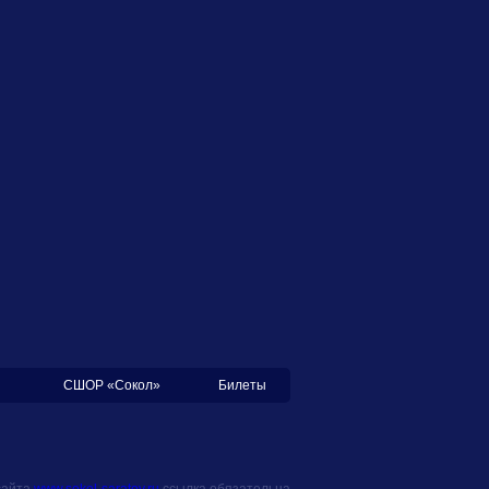
СШОР «Сокол»
Билеты
сайта
www.sokol-saratov.ru
ссылка обязательна