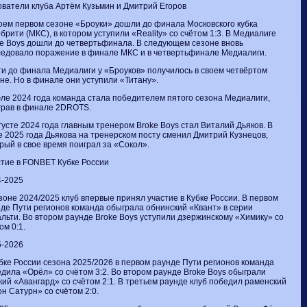
ватели клуба Артём Кузьмин и Дмитрий Егоров
оем первом сезоне «Броуки» дошли до финала Московского кубка
брити (МКС), в котором уступили «Reality» со счётом 1:3. В Медиалиге
e Boys дошли до четвертьфинала. В следующем сезоне вновь
едовало поражение в финале МКС и в четвертьфинале Медиалиги.
и до финала Медиалиги у «Броуков» получилось в своем четвёртом
не. Но в финале они уступили «Титану».
ле 2024 года команда стала победителем пятого сезона Медиалиги,
грав в финале 2DROTS.
густе 2024 года главным тренером Broke Boys стал Виталий Дьяков. В
 2025 года Дьякова на тренерском посту сменил Дмитрий Кузнецов,
рый в свое время поиграл за «Сокол».
тие в FONBET Кубке России
4-2025
зоне 2024/2025 клуб впервые принял участие в Кубке России. В первом
де Пути регионов команда обыграла обнинский «Квант» в серии
льти. Во втором раунде Broke Boys уступили дзержинскому «Химику» со
ом 0:1.
5-2026
бке России сезона 2025/2026 в первом раунде Пути регионов команда
дила «Орёл» со счётом 3:2. Во втором раунде Broke Boys обыграли
кий «Авангард» со счётом 2:1. В третьем раунде клуб победил раменский
н Сатурн» со счётом 2:0.