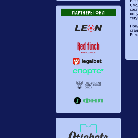
В 20
Смол
сост
ПАРТНЕРЫ ФНЛ
полу
теку
Пред
стан
Боле