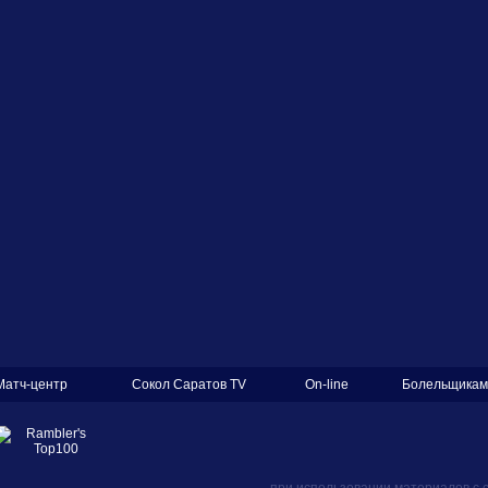
Матч-центр
Сокол Саратов TV
On-line
Болельщикам
при использовании материалов с 