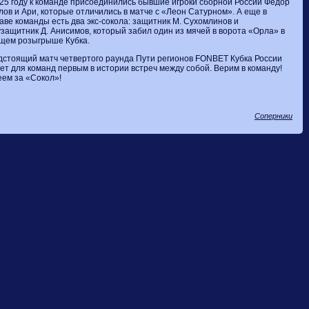
25 году к команде присоединились бывшие игроки сборной России Фёдор
ов и Ари, которые отличились в матче с «Леон Сатурном». А еще в
аве команды есть два экс-сокола: защитник М. Сухомлинов и
защитник Д. Анисимов, который забил один из мячей в ворота «Орла» в
щем розыгрыше Кубка.
стоящий матч четвертого раунда Пути регионов FONBET Кубка России
ет для команд первым в истории встреч между собой. Верим в команду!
ем за «Сокол»!
Соперники