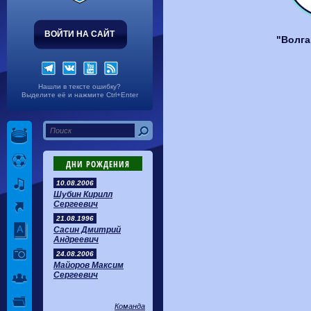
Волгарь
1-2
Машук-КМВ
Калуга
0-1
Сибирь
ВОЙТИ НА САЙТ
"Волга
Нашли в тексте ошибку?
Выделите её и нажмите Ctrl+Enter
ДНИ РОЖДЕНИЯ
10.08.2006
Шубин Кирилл
Сергеевич
21.08.1996
Сасин Дмитрий
Андреевич
24.08.2006
Майоров Максим
Сергеевич
Команда