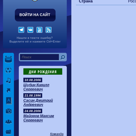
Волгарь
1-2
Машук-КМВ
Страна
Рос
Калуга
0-1
Сибирь
ВОЙТИ НА САЙТ
Нашли в тексте ошибку?
Выделите её и нажмите Ctrl+Enter
ДНИ РОЖДЕНИЯ
10.08.2006
Шубин Кирилл
Сергеевич
21.08.1996
Сасин Дмитрий
Андреевич
24.08.2006
Майоров Максим
Сергеевич
Команда