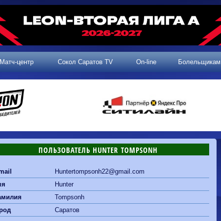
Матч-центр
Сокол Саратов TV
On-line
Болельщикам
ПОЛЬЗОВАТЕЛЬ HUNTER TOMPSONH
2 тур, 25.07.2026
3 тур, 02.08.2026
mail
Huntertompsonh22@gmail.com
Динамо-
Динамо
1-0
Калуга
Родина-2
0-0
Владивосток
мя
Hunter
Машук-КМВ
1-1
Сокол
2 тур, 26.07.2026
Алания
1-1
Волгарь
амилия
Tompsonh
Динамо-
1-2
Динамо-Брянск
Сокол
0-1
Динамо
Владивосток
род
Саратов
о-Брянск
0-4
Алания
Сибирь
1-3
Родина-2