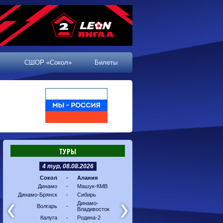
СШОР «Сокол»
Билеты
ТУРЫ
4 тур, 08.08.2026
5 тур, 16.08.2026
Сокол
-
Алания
Машук-КМВ
-
Калуг
Динамо
-
Машук-КМВ
Алания
-
Динам
Динамо-Брянск
-
Сибирь
Динамо-
-
Соко
Владивосток
Динамо-
Волгарь
-
Владивосток
Сибирь
-
Волга
Калуга
-
Родина-2
Родина-2
-
Динам