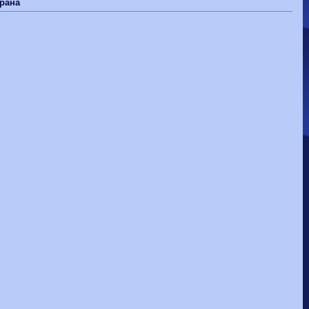
Волгарь
1-2
Машук-КМВ
рана
Калуга
0-1
Сибирь