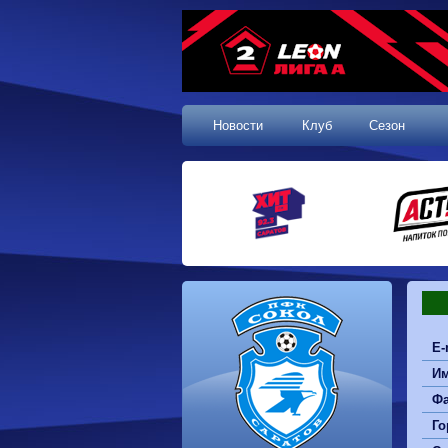
Новости
Клуб
Сезон
1 тур, 19.07.2026
E-
Сокол
1-1
Калуга
И
Динамо
0-0
Волгарь
Машук-КМВ
0-0
Динамо-Брянск
Ф
Родина-2
2-1
Алания
Го
Динамо-
1-2
Сибирь
Динам
Владивосток