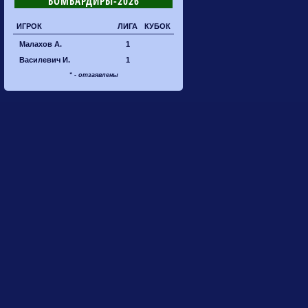
БОМБАРДИРЫ-2026
ИГРОК
ЛИГА
КУБОК
Малахов А.
1
Василевич И.
1
* - отзаявлены