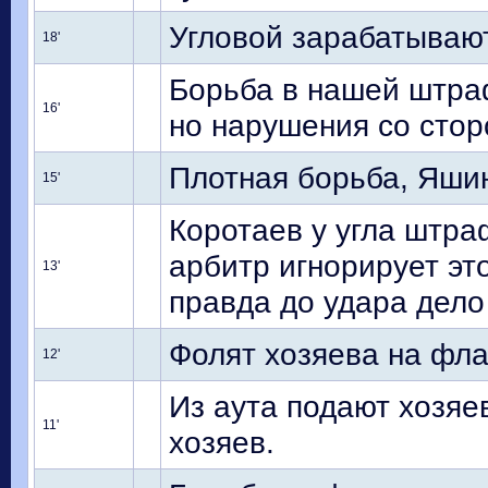
Угловой зарабатывают
18'
Борьба в нашей штра
16'
но нарушения со стор
Плотная борьба, Яши
15'
Коротаев у угла штра
арбитр игнорирует это
13'
правда до удара дело
Фолят хозяева на фла
12'
Из аута подают хозяев
11'
хозяев.