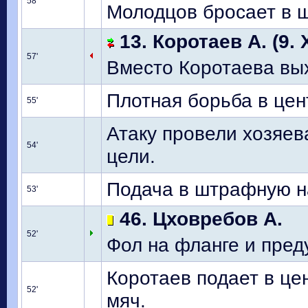
58'
Молодцов бросает в ш
13. Коротаев А. (9. 
57'
Вместо Коротаева вы
Плотная борьба в цен
55'
Атаку провели хозяе
54'
цели.
Подача в штрафную на
53'
46. Цховребов А.
52'
Фол на фланге и пред
Коротаев подает в це
52'
мяч.