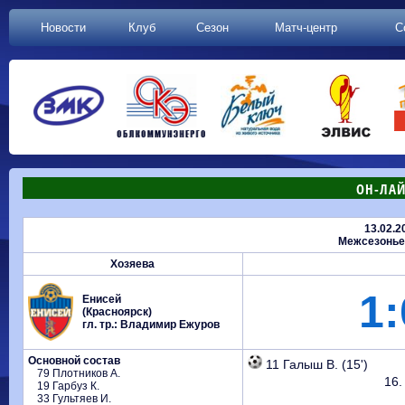
Новости
Клуб
Сезон
Матч-центр
С
ОН-ЛАЙ
13.02.2
Межсезонье 
Хозяева
1:
Енисей
(Красноярск)
гл. тр.: Владимир Ежуров
Основной состав
11 Галыш В. (15')
79 Плотников А.
16.
19 Гарбуз К.
33 Гультяев И.