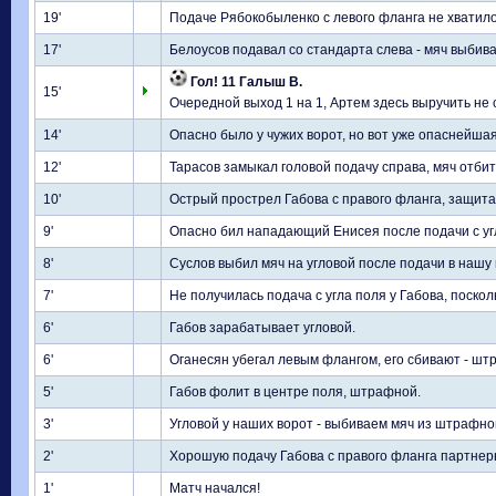
19'
Подаче Рябокобыленко с левого фланга не хватил
17'
Белоусов подавал со стандарта слева - мяч выбива
Гол! 11 Галыш В.
15'
Очередной выход 1 на 1, Артем здесь выручить не с
14'
Опасно было у чужих ворот, но вот уже опаснейшая 
12'
Тарасов замыкал головой подачу справа, мяч отбит
10'
Острый прострел Габова с правого фланга, защита
9'
Опасно бил нападающий Енисея после подачи с угл
8'
Суслов выбил мяч на угловой после подачи в наш
7'
Не получилась подача с угла поля у Габова, поско
6'
Габов зарабатывает угловой.
6'
Оганесян убегал левым флангом, его сбивают - ш
5'
Габов фолит в центре поля, штрафной.
3'
Угловой у наших ворот - выбиваем мяч из штрафно
2'
Хорошую подачу Габова с правого фланга партнеры
1'
Матч начался!