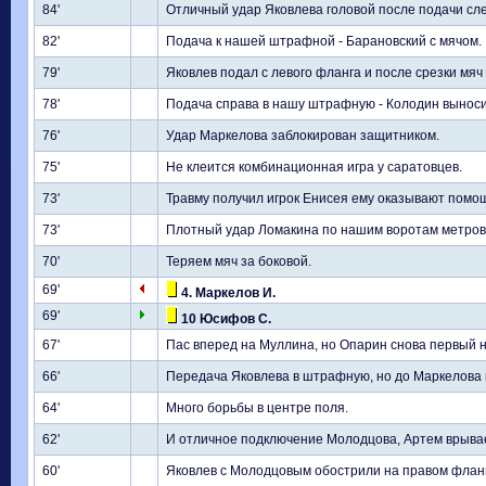
84'
Отличный удар Яковлева головой после подачи сле
82'
Подача к нашей штрафной - Барановский с мячом.
79'
Яковлев подал с левого фланга и после срезки мяч
78'
Подача справа в нашу штрафную - Колодин выноси
76'
Удар Маркелова заблокирован защитником.
75'
Не клеится комбинационная игра у саратовцев.
73'
Травму получил игрок Енисея ему оказывают помо
73'
Плотный удар Ломакина по нашим воротам метров с
70'
Теряем мяч за боковой.
69'
4. Маркелов И.
69'
10 Юсифов С.
67'
Пас вперед на Муллина, но Опарин снова первый н
66'
Передача Яковлева в штрафную, но до Маркелова м
64'
Много борьбы в центре поля.
62'
И отличное подключение Молодцова, Артем врывает
60'
Яковлев с Молодцовым обострили на правом фланг