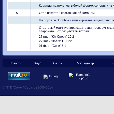
Команды на поле, мы в белой форме, соперник - в 
13:15
Стал известен состав нашей команды.
На портале Sportbox запланирована видеотрансля
Стартовый матч турнира саратовцы проведут с кра
спарринга. Вот результаты встреч:
27 янв - "Юг-Спорт"
10:2
27 янв - "Волга" НН
2:2
01 фев - "Сочи"
5:1
Новости
Клуб
Сезон
Матч-центр
© ПФК "Сокол" Саратов 2000-2014