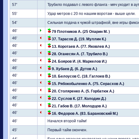
57'
Трубило подавал с левого фланга - мяч уходит в ау
55'
Удар метров с 20 по нашим воротам - выше цели.
54'
Сильная подача к чужой штрафной, вне игры фикси
46'
79 Плотников А. (25 Опарин М. )
46'
37. Тарасов Д. (19. Муллин К.)
46'
13. Коротаев А. (77. Яковлев А.)
46'
28. Оганесян А. (7. Трубило В.)
46'
24. Бояров И. (4. Маркелов И.)
46'
9. Хубаев Д. (6. Дутов А.)
46'
10. Белоусов С. (18. Гаглоев В.)
46'
15. Рябокобыленко А. (75. Серасхов А.)
46'
20. Столяренко А. (5. Горбатюк А.)
46'
22. Суслов К. (27. Колодин Д.)
46'
21. Габов В. (17. Молодцов А.)
46'
16. Федоров А. (83. Барановский М.)
46'
Начался второй тайм!
45'
Первый тайм окончен.