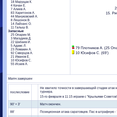
18 Марущак К.
4 Качан Е.
2
7 Алиев А.
83 Харитонов А.
15. Ря
44 Мануковский А.
8 Лешонок В.
14 Лайзанс О.
11 Галыш В.
Запасные
25 Опарин М.
3 Магадиев Д.
22 Шабаев И.
5 Адамс Л.
79 Плотников А. (25 Опа
23 Ломакин А.
10 Юсифов С. (69')
92 Скворцов А.
21 Иванов Е.
10 Юсифов С.
55 Исаев А.
Матч завершен
Не хватило точности в завершающей стадии атак 
турнира.
послесловие
15-го февраля в 11:15 играем с "Крыльями Советов"
90' + 3'
Матч окончен.
88'
Позиционная атака саратовцев. Пас в штрафную - 