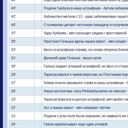
44'
Еще одна опасная контратака на наши ворота, уд
43'
Подача Гарбуза в нашу штрафную - Артем забирае
42'
Хубаев бил метров с 12 - удар заблокирован защит
40'
Столяренко делает неточную передачу и получили 
37'
Удар Хубаева - мяч проходит рядом с крестовиной
35'
Прострел Галыша вдоль наших ворот - мяч уходит 
33'
Кросс в штрафную справа, но снова оборона Енис
31'
Дальний удар Галыша - выше цели.
30'
Галыш падает в нашей штрафной, но фол со стор
28'
Тарасов рвался к чужим воротам, но Плотников пер
27'
Алиев опасно врывался слева в нашу штрафную - 
26'
Наша контратака: пасу Рябокобыленко не хватает 
23'
Тарасов боролся в центре штрафной, мяч выбит на 
22'
Аут у наших ворот - мяч забирает Артем.
21'
Подача с угла поля была хорошая, но замкнуть ее 
20'
Габов зарабатывает еще один угловой.