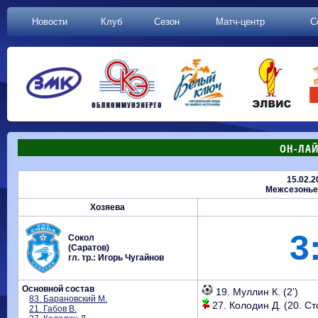
Новости
Клуб
Сезон
Матч-центр
С
ОН-ЛАЙ
15.02.2
Межсезонье 
Хозяева
3
Сокол
(Саратов)
гл. тр.: Игорь Чугайнов
Основной состав
19. Муллин К. (2')
83. Барановский М.
27. Колодин Д. (20. Ст
21. Габов В.