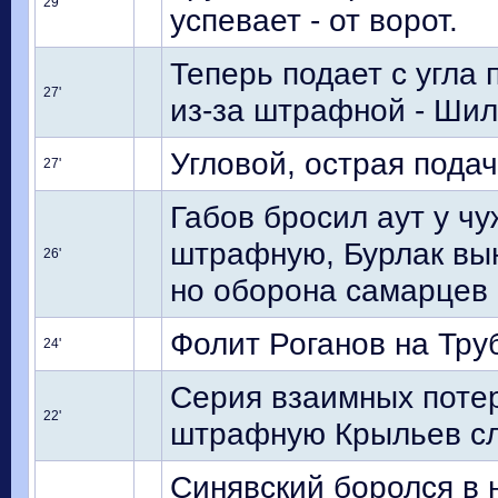
29'
успевает - от ворот.
Теперь подает с угла 
27'
из-за штрафной - Шил
Угловой, острая подач
27'
Габов бросил аут у ч
штрафную, Бурлак вын
26'
но оборона самарцев 
Фолит Роганов на Тру
24'
Серия взаимных поте
22'
штрафную Крыльев сл
Синявский боролся в