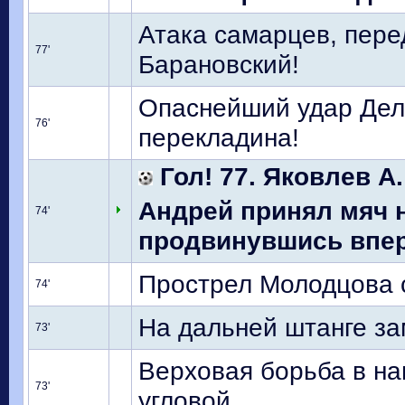
Атака самарцев, пер
77'
Барановский!
Опаснейший удар Дел
76'
перекладина!
Гол! 77. Яковлев А.
Андрей принял мяч 
74'
продвинувшись впере
Прострел Молодцова с
74'
На дальней штанге за
73'
Верховая борьба в н
73'
угловой.