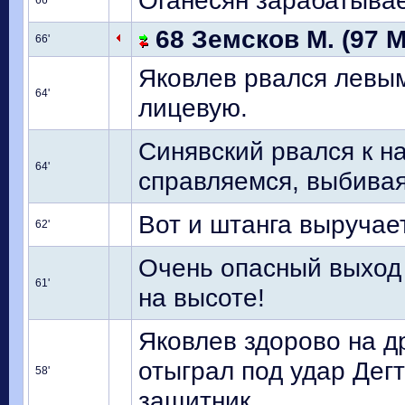
Оганесян зарабатывае
66'
68 Земсков М. (97 М
66'
Яковлев рвался левым
64'
лицевую.
Синявский рвался к н
64'
справляемся, выбивая
Вот и штанга выручает
62'
Очень опасный выход 
61'
на высоте!
Яковлев здорово на д
отыграл под удар Дегт
58'
защитник.