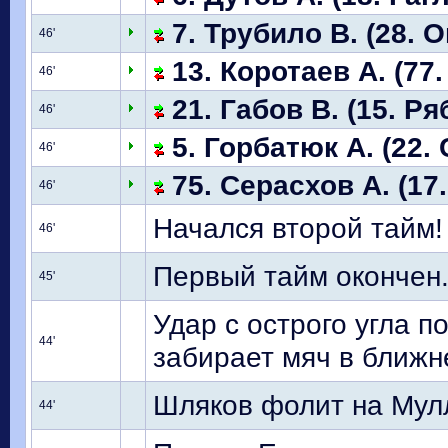
7. Трубило В. (28. О
46'
13. Коротаев А. (77.
46'
21. Габов В. (15. Р
46'
5. Горбатюк А. (22. 
46'
75. Серасхов А. (17
46'
Начался второй тайм!
46'
Первый тайм окончен
45'
Удар с острого угла 
44'
забирает мяч в ближне
Шляков фолит на Мул
44'