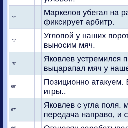
Маркелов убегал на р
72'
фиксирует арбитр.
Угловой у наших ворот
71'
выносим мяч.
Яковлев устремился п
70'
выцарапал мяч у наше
Позиционно атакуем. 
69'
игры..
Яковлев с угла поля, 
67'
передача направо, и 