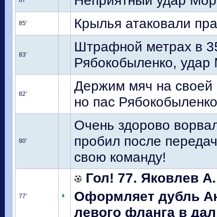
Неприятный удар Моро
87'
Крылья атаковали пр
85'
Штрафной метрах в 35
83'
Рябокобыленко, удар 
Держим мяч на своей 
82'
но пас Рябокобыленко
Очень здорово ворва
пробил после передач
80'
свою команду!
Гол! 77. Яковлев А.
Оформляет дубль Ан
77'
левого фланга в дал