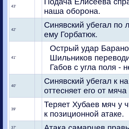
Подача Елисеева спр
43'
наша оборона.
Синявский убегал по 
42'
ему Горбатюк.
Острый удар Барано
Шильников переводи
41'
Габов с угла поля - 
Синявский убегал к н
40'
оттесняет его от мяча
Теряет Хубаев мяч у 
39'
к позиционной атаке.
Атака самарцев правы
37'