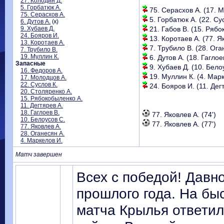
27. Колодин Д.
5. Горбатюк А.
75. Серасхов А. (17. М
75. Серасхов А.
5. Горбатюк А. (22. Сус
6. Дутов А.
(к)
9. Хубаев Д.
21. Габов В. (15. Рябо
24. Бояров И.
13. Коротаев А. (77. Як
13. Коротаев А.
7. Трубило В. (28. Оган
7. Трубило В.
19. Муллин К.
6. Дутов А. (18. Гаглоев
Запасные
9. Хубаев Д. (10. Белоу
16. Федоров А.
19. Муллин К. (4. Марк
17. Молодцов А.
22. Суслов К.
24. Бояров И. (11. Дегт
20. Столяренко А.
15. Рябокобыленко А.
11. Дегтярев А.
18. Гаглоев В.
77. Яковлев А. (74')
10. Белоусов С.
77. Яковлев А. (77')
77. Яковлев А.
28. Оганесян А.
4. Маркелов И.
Матч завершен
Всех с победой! Давно
прошлого года. На бы
матча Крылья ответил