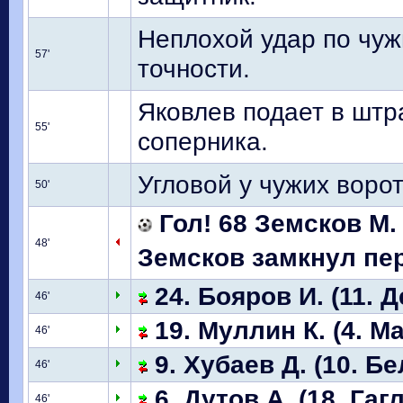
Неплохой удар по чуж
57'
точности.
Яковлев подает в штр
55'
соперника.
Угловой у чужих воро
50'
Гол! 68 Земсков М.
48'
Земсков замкнул пер
24. Бояров И. (11. Д
46'
19. Муллин К. (4. М
46'
9. Хубаев Д. (10. Бе
46'
6. Дутов А. (18. Гаг
46'