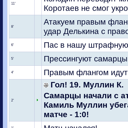
11'
Коротаев не смог укро
Атакуем правым флан
8'
удар Делькина с право
Пас в нашу штрафную 
6'
Прессингуют самарцы
5'
Правым флангом идут 
4'
Гол! 19. Муллин К.
Самарцы начали с ат
2'
Камиль Муллин убега
матче - 1:0!