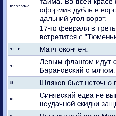
тайма. Во всей красе
послесловие
оформив дубль в вор
дальний угол ворот.
17-го февраля в треть
встретится с "Тюменью
Матч окончен.
90' + 1'
Левым флангом идут 
90'
Барановский с мячом.
Шляков бьет неточно 
88'
Синявский едва не вы
88'
неудачной скидки защи