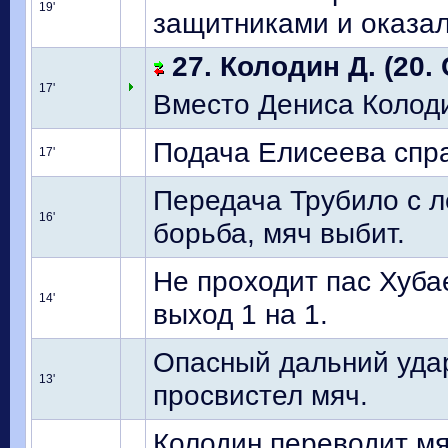
19'
защитниками и оказалс
27. Колодин Д. (20.
17'
Вместо Дениса Колод
Подача Елисеева справ
17'
Передача Трубило с л
16'
борьба, мяч выбит.
Не проходит пас Хуба
14'
выход 1 на 1.
Опасный дальний удар
13'
просвистел мяч.
Колодин переводит мя