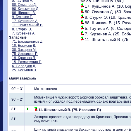
88. Шишкин В. (54')
5. Таутиев А.
80. Озманов Д.
17. Кувшинов А. (10. Бор
90. Кузьмичев Д.
80. Озманов Д. (30. Зах
88. Шишкин В.
9. Бутаков Е.
8. Стурки Э. (19. Красно
17. Кувшинов А.
88. Шишкин В. (15. Рахм
11. Шпитальный В.
5. Таутиев А. (6. Солодк
8. Стурки Э.
7. Курзенев А.
7. Курзенев А. (25. Бобы
Запасные
11. Шпитальный В. (75. 
71. Барышников Д.
10. Борисов Д.
30. Захарян М.
75. Изосимов Р.
19. Краснов Я.
15. Рахматулин Р.
6. Солодков Д.
25. Бобылев В.
Матч завершен
90' + 3'
Матч окончен
Моментище у чужих ворот: Борисов обокрал защитника, от
90' + 2'
взмыл и опускался под перекладину, однако вратарь выт
81'
11. Шпитальный В. (75. Изосимов Р.)
Захарян вразрез отдал передачу на Краснова, Ярослав об
81'
ему помешать...
Шпитальный в касание на Захаряна, прострел в центр - Бо