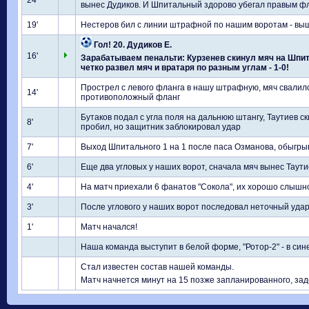
24'
вынес Дудиков. И Шпитальный здорово убегал правым фл
19'
Нестеров бил с линии штрафной по нашим воротам - вы
Гол! 20. Дудиков Е.
16'
Зарабатываем пенальти: Курзенев скинул мяч на Шпит
четко развел мяч и вратаря по разным углам - 1-0!
Прострел с левого фланга в нашу штрафную, мяч свалилс
14'
противоположный фланг
Бутаков подал с угла поля на дальнюю штангу, Таутиев с
8'
пробил, но защитник заблокировал удар
7'
Выход Шпитального 1 на 1 после паса Озманова, обыгрыва
6'
Еще два угловых у наших ворот, сначала мяч вынес Таути
4'
На матч приехали 6 фанатов "Сокола", их хорошо слышн
3'
После углового у наших ворот последовал неточный удар
1'
Матч начался!
Наша команда выступит в белой форме, "Ротор-2" - в син
Стал известен состав нашей команды.
Матч начнется минут на 15 позже запланированного, зад