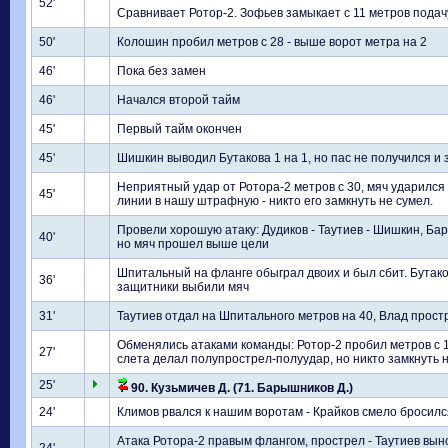
52'
Сравнивает Ротор-2. Зофьев замыкает с 11 метров подач
50'
Колошин пробил метров с 28 - выше ворот метра на 2
46'
Пока без замен
46'
Начался второй тайм
45'
Первый тайм окончен
45'
Шишкин выводил Бутакова 1 на 1, но пас не получился и
Неприятный удар от Ротора-2 метров с 30, мяч ударился
45'
линии в нашу штрафную - никто его замкнуть не сумел.
Провели хорошую атаку: Дудиков - Таутиев - Шишкин, Ба
40'
но мяч прошел выше цели
Шпитальный на фланге обыграл двоих и был сбит. Бутако
36'
защитники выбили мяч
31'
Таутиев отдал на Шпитального метров на 40, Влад прост
Обменялись атаками команды: Ротор-2 пробил метров с 
27'
слета делал полупрострел-полуудар, но никто замкнуть н
25'
90. Кузьмичев Д. (71. Барышников Д.)
24'
Климов рвался к нашим воротам - Крайков смело бросился
Атака Ротора-2 правым флангом, прострел - Таутиев вын