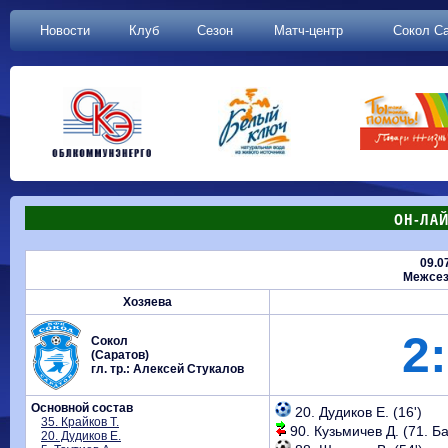
Новости
Клуб
Сезон
Матч-центр
Сокол С
ОН-ЛАЙ
09.0
Межсез
Хозяева
2:
Сокол
(Саратов)
гл. тр.: Алексей Стукалов
Основной состав
20. Дудиков Е. (16')
35. Крайков Т.
90. Кузьмичев Д. (71. Б
20. Дудиков Е.