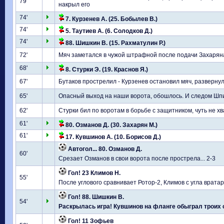
79'
накрыл его
74'
7. Курзенев А. (25. Бобылев В.)
74'
5. Таутиев А. (6. Солодков Д.)
74'
88. Шишкин В. (15. Рахматулин Р.)
72'
Мяч заметался в чужой штрафной после подачи Захаряна 
68'
8. Стурки Э. (19. Краснов Я.)
67'
Бутаков прострелил - Курзенев остановил мяч, развернул
65'
Опасный выход на наши ворота, обошлось. И следом Шпи
62'
Стурки бил по воротам в борьбе с защитником, чуть не хв
61'
80. Озманов Д. (30. Захарян М.)
61'
17. Кувшинов А. (10. Борисов Д.)
Автогол... 80. Озманов Д.
60'
Срезает Озманов в свои ворота после прострела... 2-3
Гол! 23 Климов Н.
55'
После углового сравнивает Ротор-2, Климов с угла вратар
Гол! 88. Шишкин В.
54'
Раскрылась игра! Кувшинов на фланге обыграл троих со
Гол! 11 Зофьев