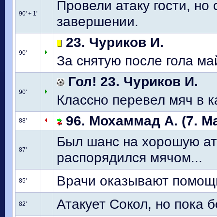
Провели атаку гости, но
90' + 1'
завершении.
23. Чуриков И.
90'
За снятую после гола ма
Гол! 23. Чуриков И.
90'
Классно перевел мяч в к
96. Мохаммад А. (7. М
88'
Был шанс на хорошую ат
87'
распорядился мячом...
Врачи оказывают помощь 
85'
Атакует Сокол, но пока б
82'