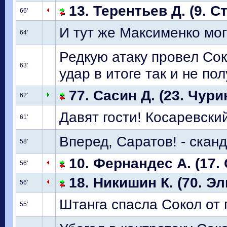
13. Терентьев Д. (9. С
66'
И тут же Максименко мог
64'
Редкую атаку провел Сок
63'
удар в итоге так и не по
77. Сасин Д. (23. Чури
62'
Давят гости! Косаревски
61'
Вперед, Саратов! - скан
58'
10. Фернандес А. (17. 
56'
18. Никишин К. (70. Эл
56'
Штанга спасла Сокол от г
55'