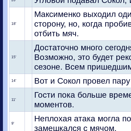
Угловой подавал Сокол, 
20'
Максименко выходил один
сторону, но, когда проби
18'
отбить мяч.
Достаточно много сегодн
Возможно, это будет ре
15'
сезоне. Всем пришедшим
Вот и Сокол провел пару
14'
Гости пока больше време
11'
моментов.
Неплохая атака могла по
9'
замешкался с мячом.