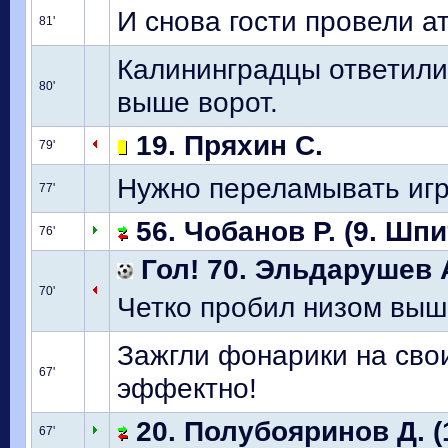
И снова гости провели а
81'
Калининградцы ответили
80'
выше ворот.
19. Пряхин С.
79'
Нужно переламывать игр
77'
56. Чобанов Р. (9. Шп
76'
Гол! 70. Эльдарушев А
70'
Четко пробил низом выше
Зажгли фонарики на сво
67'
эффектно!
20. Полубояринов Д. (
67'