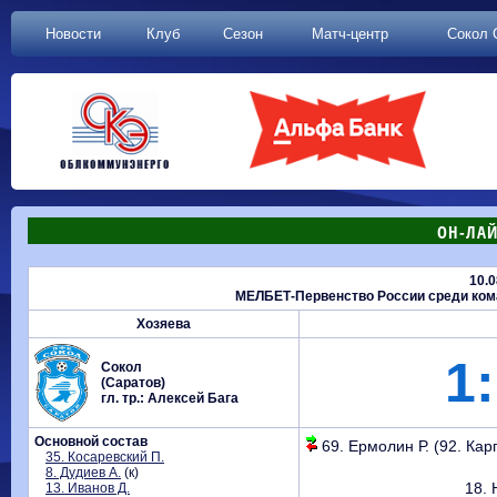
Новости
Клуб
Сезон
Матч-центр
Сокол 
ОН-ЛАЙ
10.0
МЕЛБЕТ-Первенство России среди коман
Хозяева
1:
Сокол
(Саратов)
гл. тр.: Алексей Бага
Основной состав
69. Ермолин Р. (92. Карп
35. Косаревский П.
8. Дудиев А.
(к)
18. 
13. Иванов Д.