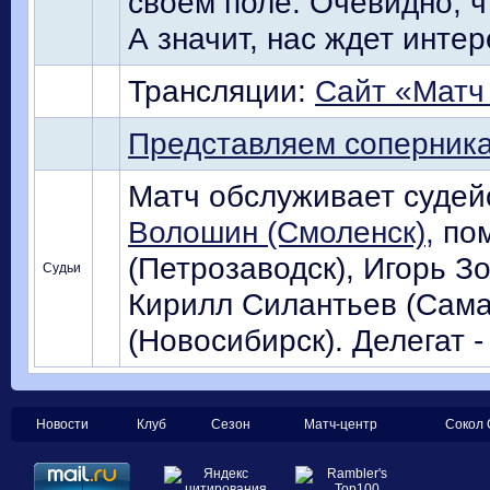
своем поле. Очевидно, ч
А значит, нас ждет инте
Трансляции:
Сайт «Матч
Представляем соперник
Матч обслуживает судейс
Волошин (Смоленск),
пом
(Петрозаводск), Игорь Зо
Судьи
Кирилл Силантьев (Сама
(Новосибирск). Делегат -
Новости
Клуб
Сезон
Матч-центр
Сокол 