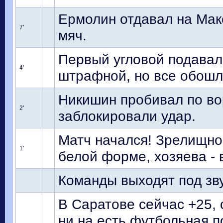
Ермолин отдавал на Мак
7'
мяч.
Первый угловой подавали
4'
штрафной, но все обошл
Никишин пробивал по во
2'
заблокировали удар.
Матч начался! Зрелищног
1'
белой форме, хозяева - 
Команды выходят под зву
В Саратове сейчас +25, 
ни на есть футбольная п