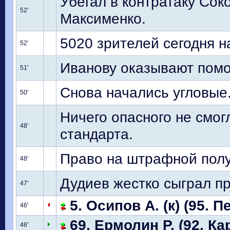
Убегал в контратаку Сок
52'
Максименко.
5020 зрителей сегодня 
52'
Иванову оказывают пом
51'
Снова начались угловые.
50'
Ничего опасного не смог
48'
стандарта.
Право на штрафной полу
48'
Дудиев жестко сыграл п
47'
5. Осипов А. (к) (95. П
46'
69. Ермолин Р. (92. Ка
46'