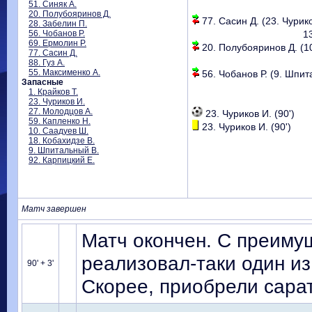
51. Синяк А.
20. Полубояринов Д.
77. Сасин Д. (23. Чурико
28. Забелин П.
56. Чобанов Р.
1
69. Ермолин Р.
20. Полубояринов Д. (10
77. Сасин Д.
88. Гуз А.
55. Максименко А.
56. Чобанов Р. (9. Шпит
Запасные
1. Крайков Т.
23. Чуриков И.
27. Молодцов А.
23. Чуриков И. (90')
59. Капленко Н.
23. Чуриков И. (90')
10. Саадуев Ш.
18. Кобахидзе В.
9. Шпитальный В.
92. Карпицкий Е.
Матч завершен
Матч окончен. С преиму
реализовал-таки один и
90' + 3'
Скорее, приобрели сарат