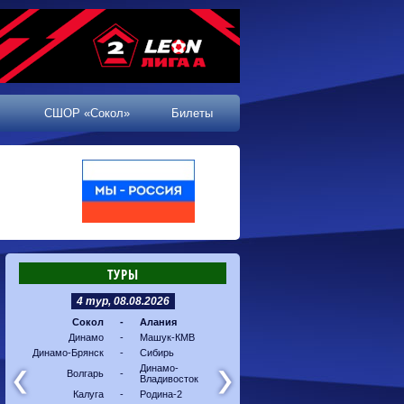
СШОР «Сокол»
Билеты
ТУРЫ
4 тур, 08.08.2026
5 тур, 16.08.2026
Сокол
-
Алания
Машук-КМВ
-
Калуг
Динамо
-
Машук-КМВ
Алания
-
Динам
Динамо-Брянск
-
Сибирь
Динамо-
-
Соко
Владивосток
Динамо-
Волгарь
-
Владивосток
Сибирь
-
Волга
Калуга
-
Родина-2
Родина-2
-
Динам