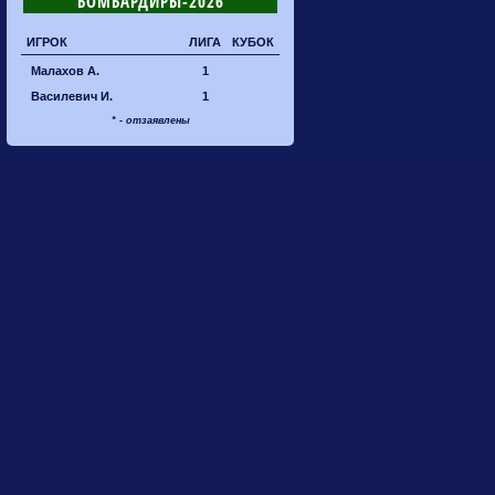
БОМБАРДИРЫ-2026
ИГРОК
ЛИГА
КУБОК
Малахов А.
1
Василевич И.
1
* - отзаявлены