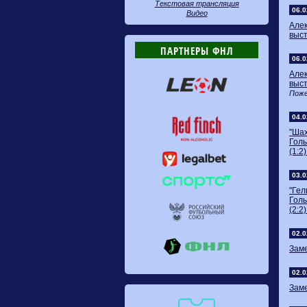
Текстовая трансляция
06.0
Видео
Але
выст
ПАРТНЕРЫ ФНЛ
06.0
Але
выст
Поже
04.0
"Шах
Голы
(1:2)
03.0
"Гел
Голы
(2:2)
02.0
Заме
02.0
Заме