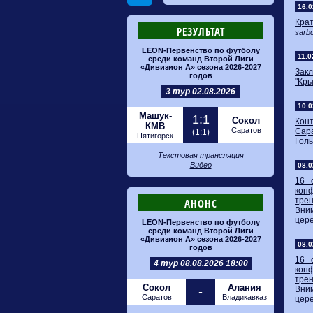
16.0
Крат
РЕЗУЛЬТАТ
sarbc
LEON-Первенство по футболу
11.0
среди команд Второй Лиги
«Дивизион А» сезона 2026-2027
Зак
годов
"Кры
3 тур 02.08.2026
10.0
Машук-
1:1
Сокол
Кон
КМВ
Саратов
Сара
(1:1)
Пятигорск
Голы
Текстовая трансляция
Видео
08.0
16 
кон
трен
АНОНС
Вни
цер
LEON-Первенство по футболу
среди команд Второй Лиги
«Дивизион А» сезона 2026-2027
08.0
годов
16 
4 тур 08.08.2026 18:00
кон
трен
Сокол
Алания
-
Вни
Саратов
Владикавказ
цер