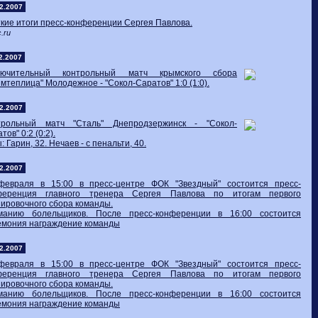
2.2007
кие итоги пресс-конференции Сергея Павлова.
.ru
2.2007
лючительный контрольный матч крымского сбора
мтеплица" Молодежное - "Сокол-Саратов" 1:0 (1:0).
2.2007
трольный матч "Сталь" Днепродзержинск - "Сокол-
тов" 0:2 (0:2).
: Гарин, 32. Нечаев - с пенальти, 40.
2.2007
февраля в 15:00 в пресс-центре ФОК "Звездный" состоится пресс-
ференция главного тренера Сергея Павлова по итогам первого
ировочного сбора команды.
манию болельщиков. После пресс-конференции в 16:00 состоится
емония награждение команды
2.2007
февраля в 15:00 в пресс-центре ФОК "Звездный" состоится пресс-
ференция главного тренера Сергея Павлова по итогам первого
ировочного сбора команды.
манию болельщиков. После пресс-конференции в 16:00 состоится
емония награждение команды