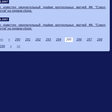
1.2007
л известен окончательный график контрольных матчей ФК "Сокол-
тов" на первом сборе.
1.2007
л известен окончательный график контрольных матчей ФК "Сокол-
тов" на первом сборе.
<<
<
290
291
292
293
294
295
296
297
298
299
>
>>