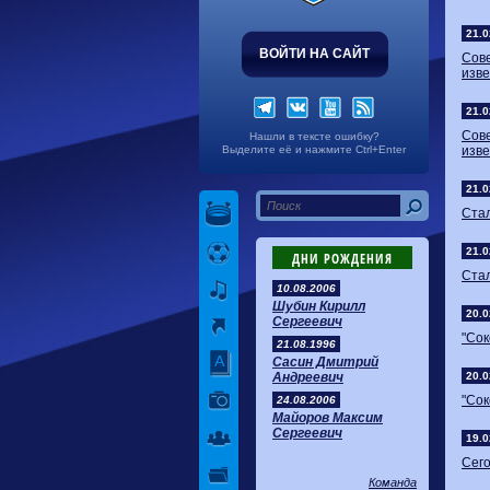
21.0
ВОЙТИ НА САЙТ
Сове
изве
21.0
Сове
Нашли в тексте ошибку?
Выделите её и нажмите Ctrl+Enter
изве
21.0
Стал
21.0
ДНИ РОЖДЕНИЯ
Стал
10.08.2006
Шубин Кирилл
20.0
Сергеевич
"Сок
21.08.1996
Сасин Дмитрий
Андреевич
20.0
"Сок
24.08.2006
Майоров Максим
Сергеевич
19.0
Сего
Команда