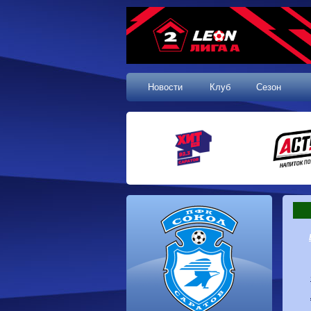
Новости
Клуб
Сезон
1 тур, 19.07.2026
Сокол
1-1
Калуга
Динамо
0-0
Волгарь
Машук-КМВ
0-0
Динамо-Брянск
Родина-2
2-1
Алания
Динамо-
1-2
Сибирь
Динам
Владивосток