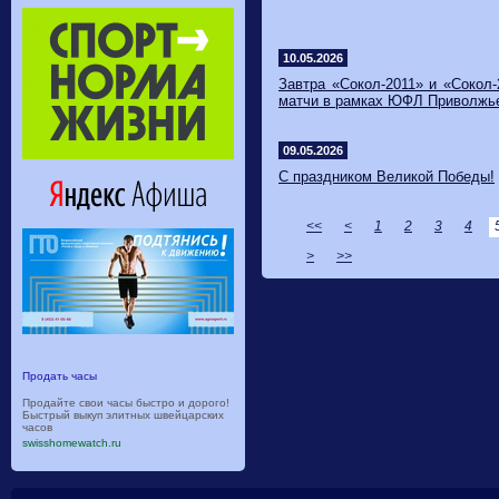
10.05.2026
Завтра «Сокол-2011» и «Сокол
матчи в рамках ЮФЛ Приволжь
09.05.2026
С праздником Великой Победы!
<<
<
1
2
3
4
>
>>
Продать часы
Продайте свои часы быстро и дорого!
Быстрый выкуп элитных швейцарских
часов
swisshomewatch.ru