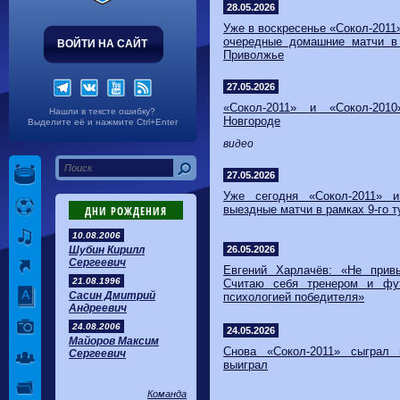
Волгарь
1-2
Машук-КМВ
28.05.2026
Калуга
0-1
Сибирь
Уже в воскресенье ​«Сокол-2011
очередные домашние матчи в
ВОЙТИ НА САЙТ
Приволжье
27.05.2026
«Сокол-2011» и «Сокол-20
Нашли в тексте ошибку?
Новгороде
Выделите её и нажмите Ctrl+Enter
видео
27.05.2026
Уже сегодня ​«Сокол-2011» 
выездные матчи в рамках 9-го
ДНИ РОЖДЕНИЯ
10.08.2006
Шубин Кирилл
26.05.2026
Сергеевич
Евгений Харлачёв: «Не прив
21.08.1996
Считаю себя тренером и фу
Сасин Дмитрий
психологией победителя»
Андреевич
24.08.2006
24.05.2026
Майоров Максим
Снова «Сокол-2011» сыграл 
Сергеевич
выиграл
Команда