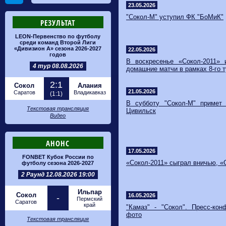
23.05.2026
"Сокол-М" уступил ФК "БоМиК"
РЕЗУЛЬТАТ
LEON-Первенство по футболу
среди команд Второй Лиги
«Дивизион А» сезона 2026-2027
22.05.2026
годов
В воскресенье «Сокол-2011» 
4 тур 08.08.2026
домашние матчи в рамках 8-го
2:1
Сокол
Алания
21.05.2026
Саратов
Владикавказ
(1:1)
В субботу "Сокол-М" примет
Текстовая трансляция
Цивильск
Видео
АНОНС
17.05.2026
FONBET Кубок России по
«Сокол-2011» сыграл вничью, «
футболу сезона 2026-2027
2 Раунд 12.08.2026 19:00
Ильпар
Сокол
16.05.2026
-
Пермский
Саратов
край
"Камаз" - "Сокол". Пресс-кон
фото
Текстовая трансляция