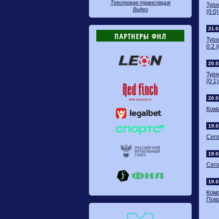
Текстовая трансляция
Турн
Видео
(0:0)
21.0
ПАРТНЕРЫ ФНЛ
Турн
0:2 (
20.0
Тур
(0:1)
20.0
Кома
19.0
Сего
19.0
Сего
19.0
Ком
Пова