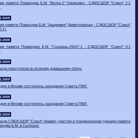
ир памяти Поварчука Б.М. "Волга-2" Ульяновск - СДЮСШОР "Сокол" 2:1
.
2.2009
ир памяти Поварчука Б.М. "Академия" Димитровград - СДЮСШОР "Сокол"
0:1).
2.2009
нир памяти Поварчука Б.М. "Сызрань-2003"-1 - СДЮСШОР "Сокол" 3:1
.
2.2009
нда приступила ко второму домашнему сбору.
2.2009
дня в Москве состоялось заседание Совета ПФЛ.
2.2009
дня в Москве состоялось заседание Совета ПФЛ.
2.2009
анда СДЮСШОР "Сокол" примет участие в традиционном турнире памяти
рчука Б.М. в Сызрани.