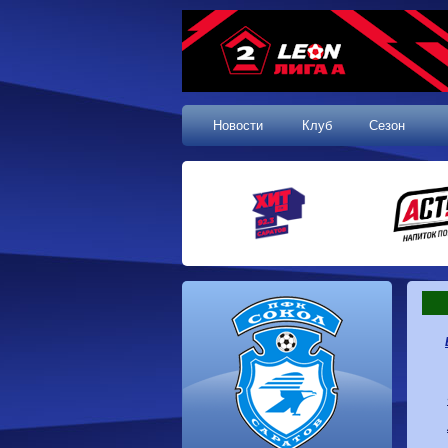
Новости
Клуб
Сезон
1 тур, 19.07.2026
Сокол
1-1
Калуга
Динамо
0-0
Волгарь
Машук-КМВ
0-0
Динамо-Брянск
Родина-2
2-1
Алания
Динамо-
1-2
Сибирь
Динам
Владивосток