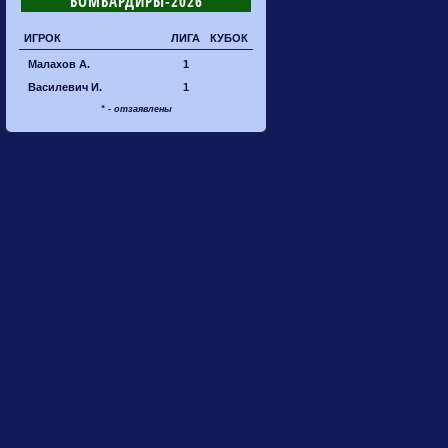
БОМБАРДИРЫ-2026
ИГРОК
ЛИГА
КУБОК
Малахов А.
1
Василевич И.
1
* - отзаявлены