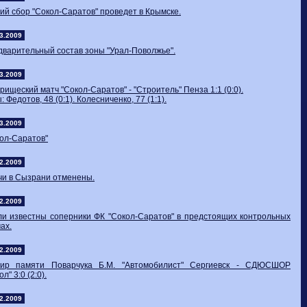
ий сбор "Сокол-Саратов" проведет в Крымске.
3.2009
варительный состав зоны "Урал-Поволжье".
3.2009
рищеский матч "Сокол-Саратов" - "Строитель" Пенза 1:1 (0:0).
: Федотов, 48 (0:1). Колесниченко, 77 (1:1).
3.2009
ол-Саратов"
2.2009
чи в Сызрани отменены.
2.2009
ли известны соперники ФК "Сокол-Саратов" в предстоящих контрольных
ах.
2.2009
нир памяти Поварчука Б.М. "Автомобилист" Сергиевск - СДЮСШОР
ол" 3:0 (2:0).
2.2009