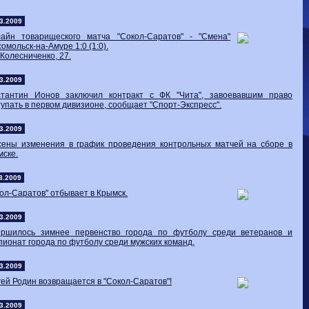
Волгарь
1-2
Машук-КМВ
Калуга
0-1
Сибирь
3.2009
лайн товарищеского матча "Сокол-Саратов" - "Смена"
омольск-на-Амуре 1:0 (1:0).
 Колесниченко, 27.
3.2009
стантин Ионов заключил контракт с ФК "Чита", завоевавшим право
упать в первом дивизионе, сообщает "Спорт-Экспресс".
3.2009
сены изменения в график проведения контрольных матчей на сборе в
ске.
3.2009
ол-Саратов" отбывает в Крымск.
3.2009
ершилось зимнее первенство города по футболу среди ветеранов и
ионат города по футболу среди мужских команд.
3.2009
ей Родин возвращается в "Сокол-Саратов"!
3.2009