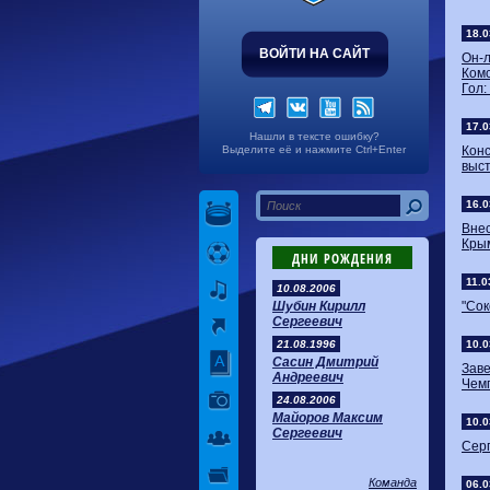
18.0
ВОЙТИ НА САЙТ
Он-
Комс
Гол:
17.0
Нашли в тексте ошибку?
Выделите её и нажмите Ctrl+Enter
Кон
выст
16.0
Вне
Крым
ДНИ РОЖДЕНИЯ
11.0
10.08.2006
Шубин Кирилл
"Сок
Сергеевич
21.08.1996
10.0
Сасин Дмитрий
Зав
Андреевич
Чемп
24.08.2006
Майоров Максим
10.0
Сергеевич
Серг
Команда
06.0