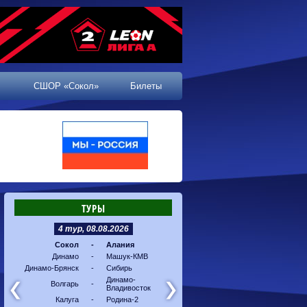
СШОР «Сокол»
Билеты
ТУРЫ
4 тур, 08.08.2026
5 тур, 16.08.2026
Сокол
-
Алания
Машук-КМВ
-
Калуг
Динамо
-
Машук-КМВ
Алания
-
Динам
Динамо-Брянск
-
Сибирь
Динамо-
-
Соко
Владивосток
Динамо-
Волгарь
-
Владивосток
Сибирь
-
Волга
Калуга
-
Родина-2
Родина-2
-
Динам