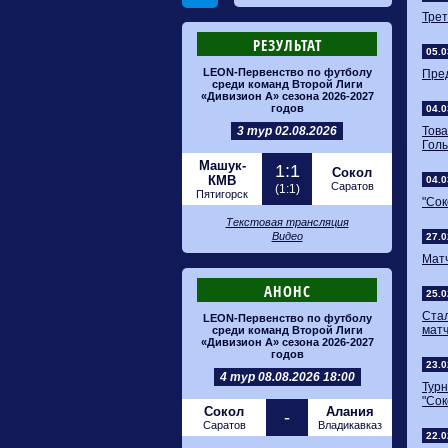
Трет
РЕЗУЛЬТАТ
05.0
LEON-Первенство по футболу
Пред
среди команд Второй Лиги
«Дивизион А» сезона 2026-2027
годов
04.0
3 тур 02.08.2026
Това
Голы
Машук-
1:1
Сокол
КМВ
04.0
Саратов
(1:1)
Пятигорск
"Сок
Текстовая трансляция
Видео
27.0
Мат
АНОНС
25.0
Ста
LEON-Первенство по футболу
матч
среди команд Второй Лиги
«Дивизион А» сезона 2026-2027
годов
23.0
4 тур 08.08.2026 18:00
Тур
"Сок
Сокол
Алания
-
Саратов
Владикавказ
22.0