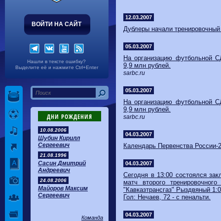
Волгарь
1-2
Машук-КМВ
Калуга
0-1
Сибирь
12.03.2007
ВОЙТИ НА САЙТ
Дублеры начали тренировочный
05.03.2007
На организацию футбольной 
Нашли в тексте ошибку?
9,9 млн рублей.
Выделите её и нажмите Ctrl+Enter
sarbc.ru
05.03.2007
На организацию футбольной 
9,9 млн рублей.
ДНИ РОЖДЕНИЯ
sarbc.ru
10.08.2006
04.03.2007
Шубин Кирилл
Сергеевич
Календарь Первенства России-2
21.08.1996
Сасин Дмитрий
04.03.2007
Андреевич
Сегодня в 13:00 состоялся за
24.08.2006
матч второго тренировочного 
Майоров Максим
"Кавказтрансгаз" Рыздвяный 1:0 
Сергеевич
Гол: Нечаев, 72 - с пенальти.
04.03.2007
Команда