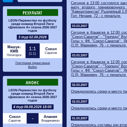
Сегодня в 13:00 состоялся за
матч второго тренировочного 
"Кавказтрансгаз" Рыздвяный 1:0 
РЕЗУЛЬТАТ
Гол: Нечаев, 72 - с пенальти.
LEON-Первенство по футболу
среди команд Второй Лиги
03.03.2007
«Дивизион А» сезона 2026-2027
годов
Сегодня в Крымске в 12:00 со
"Сокол-Саратов" - "Торпедо" Вол
3 тур 02.08.2026
Голы у ФК "Сокол-Саратов": Яб
(1:0). Маркевич, 76 - с пенальти (
Машук-
1:1
Сокол
КМВ
Саратов
(1:1)
Пятигорск
03.03.2007
Сегодня в Крымске в 12:00 со
Текстовая трансляция
"Сокол-Саратов" - "Торпедо" Вол
Видео
Голы у ФК "Сокол-Саратов": Яб
(1:0). Маркевич, 76 - с пенальти (
АНОНС
02.03.2007
LEON-Первенство по футболу
Определились сроки и место тр
среди команд Второй Лиги
«Дивизион А» сезона 2026-2027
годов
02.03.2007
4 тур 08.08.2026 18:00
Определились сроки и место тр
Сокол
Алания
-
01.03.2007
Саратов
Владикавказ
Определились составы зон втор