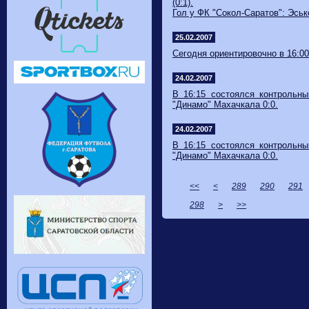
(0:1).
Гол у ФК "Сокол-Саратов": Эсько
25.02.2007
Сегодня ориентировочно в 16:0
24.02.2007
В 16:15 состоялся контрольны
"Динамо" Махачкала 0:0.
24.02.2007
В 16:15 состоялся контрольны
"Динамо" Махачкала 0:0.
<<
<
289
290
291
298
>
>>