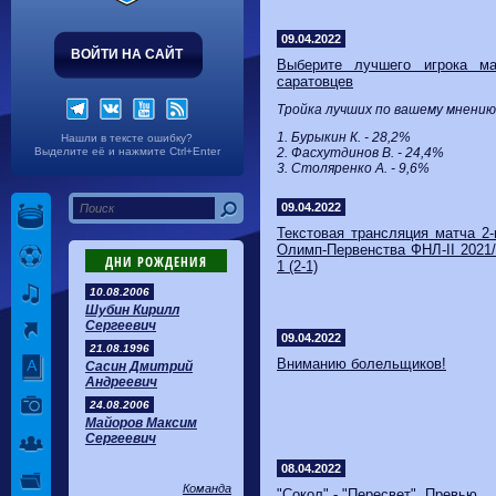
Волгарь
1-2
Машук-КМВ
Калуга
0-1
Сибирь
09.04.2022
ВОЙТИ НА САЙТ
Выберите лучшего игрока ма
саратовцев
Тройка лучших по вашему мнению
1. Бурыкин К. - 28,2%
Нашли в тексте ошибку?
Выделите её и нажмите Ctrl+Enter
2. Фасхутдинов В. - 24,4%
3. Столяренко А. - 9,6%
09.04.2022
Текстовая трансляция матча 2-
Олимп-Первенства ФНЛ-II 2021/2
ДНИ РОЖДЕНИЯ
1 (2-1)
10.08.2006
Шубин Кирилл
Сергеевич
09.04.2022
21.08.1996
Вниманию болельщиков!
Сасин Дмитрий
Андреевич
24.08.2006
Майоров Максим
Сергеевич
08.04.2022
Команда
"Сокол" - "Пересвет". Превью