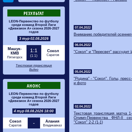
РЕЗУЛЬТАТ
LEON-Первенство по футболу
среди команд Второй Лиги
07.04.2022
«Дивизион А» сезона 2026-2027
годов
Вниманию победителей осеннего
3 тур 02.08.2026
06.04.2022
Машук-
1:1
Сокол
"Сокол" и "Пересвет" рассудит 
КМВ
Саратов
(1:1)
Пятигорск
Текстовая трансляция
Видео
05.04.2022
"Родина" - "Сокол". Голы, прес
и фото
АНОНС
LEON-Первенство по футболу
среди команд Второй Лиги
«Дивизион А» сезона 2026-2027
годов
02.04.2022
4 тур 08.08.2026 18:00
Текстовая трансляция матча 1
Олимп-Первенства ФНЛ-II се
Сокол
Алания
-
"Сокол" 2-2 (1-1)
Саратов
Владикавказ