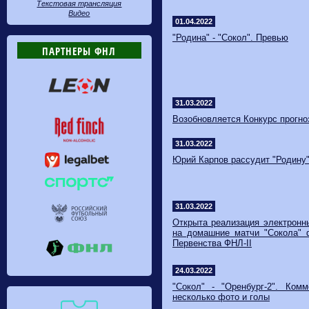
Текстовая трансляция
Видео
01.04.2022
"Родина" - "Сокол". Превью
ПАРТНЕРЫ ФНЛ
31.03.2022
Возобновляется Конкурс прогно
31.03.2022
Юрий Карпов рассудит "Родину"
31.03.2022
Открыта реализация электронн
на домашние матчи "Сокола" 
Первенства ФНЛ-II
24.03.2022
"Сокол" - "Оренбург-2". Комм
несколько фото и голы