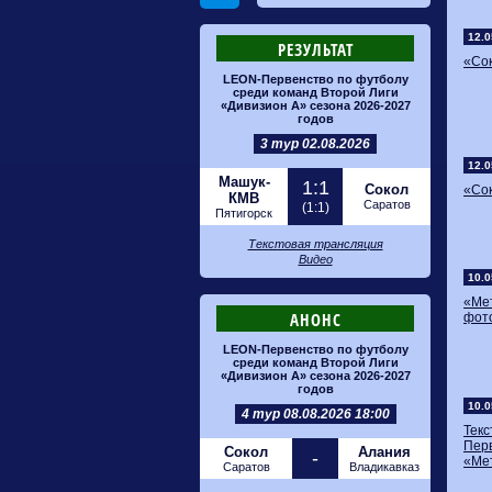
12.0
РЕЗУЛЬТАТ
«Сок
LEON-Первенство по футболу
среди команд Второй Лиги
«Дивизион А» сезона 2026-2027
годов
3 тур 02.08.2026
12.0
Машук-
1:1
Сокол
«Сок
КМВ
Саратов
(1:1)
Пятигорск
Текстовая трансляция
Видео
10.0
«Ме
АНОНС
фот
LEON-Первенство по футболу
среди команд Второй Лиги
«Дивизион А» сезона 2026-2027
годов
10.0
4 тур 08.08.2026 18:00
Тек
Пер
Сокол
Алания
-
«Мет
Саратов
Владикавказ