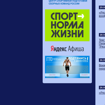
29.0
«Ряз
конф
28.0
Тек
Перв
"Ряз
26.0
Вре
пер
26.0
«Ряз