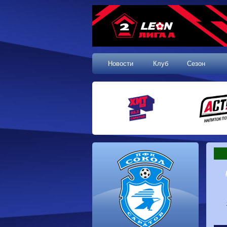
Новости
Клуб
Сезон
1 тур, 19.07.2026
Сокол
1-1
Калуга
Динамо
0-0
Волгарь
Машук-КМВ
0-0
Динамо-Брянск
Родина-2
2-1
Алания
Динамо-
1-2
Сибирь
Динам
Владивосток