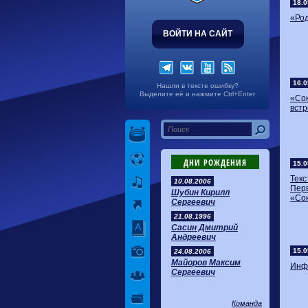
18.0
«Род
ВОЙТИ НА САЙТ
16.0
Нашли в тексте ошибку?
Выделите её и нажмите Ctrl+Enter
«Со
вст
ДНИ РОЖДЕНИЯ
15.0
Тек
10.08.2006
Перв
Шубин Кирилл
«Сок
Сергеевич
21.08.1996
Сасин Дмитрий
Андреевич
15.0
24.08.2006
Майоров Максим
Инфо
Сергеевич
Команда