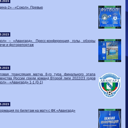
Волгарь
1-2
Машук-КМВ
5.2023
Калуга
0-1
Сибирь
ина-2» - «Сокол». Превью
5.2023
кол» – «Авангард». Пресс-конференция, голы, обзоры
речи и фоторепортаж
5.2023
стовая трансляция матча 8-го тура финального этапа
енства России среди команд Второй лиги 2022/23 годов
ол» - «Авангард» 1-1 (0-1)
5.2023
рмация по билетам на матч с ФК «Авангард»