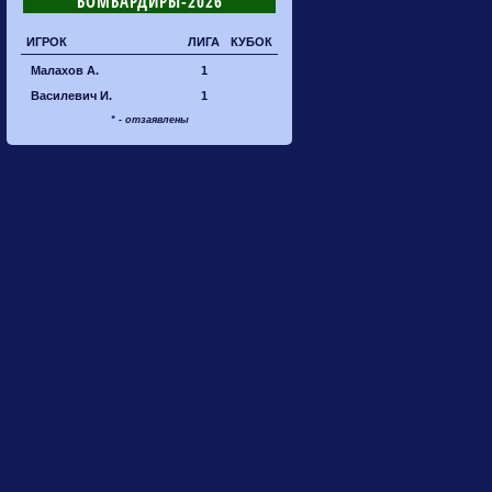
БОМБАРДИРЫ-2026
ИГРОК
ЛИГА
КУБОК
Малахов А.
1
Василевич И.
1
* - отзаявлены