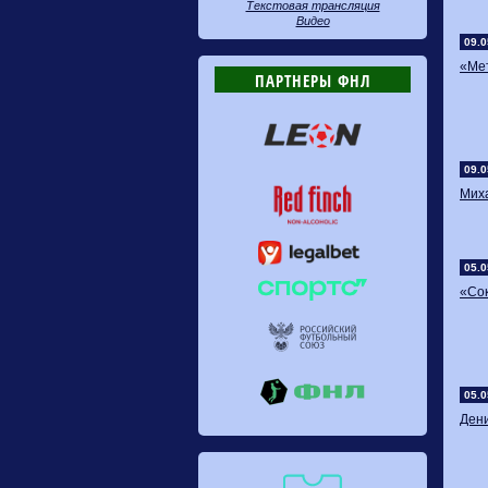
Текстовая трансляция
Видео
09.0
«Мет
ПАРТНЕРЫ ФНЛ
09.0
Мих
05.0
«Сок
05.0
​Ден