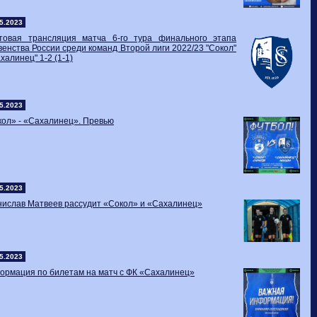
5.2023
стовая трансляция матча 6-го тура финального этапа
енства России среди команд Второй лиги 2022/23 "Сокол"
ахалинец" 1-2 (1-1)
5.2023
ол» - «Сахалинец». Превью
5.2023
ислав Матвеев рассудит «Сокол» и «Сахалинец»
5.2023
ормация по билетам на матч с ФК «Сахалинец»