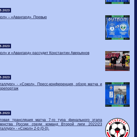
5.2023
ол» – «Авангард». Превью
5.2023
ол» и «Авангард» рассудит Константин Аверьянов
5.2023
таллург» - «Сокол». Пресс-конференция, обзор матча и
орепортаж
5.2023
стовая трансляция матча 7-го тура финального этапа
венства России среди команд Второй лиги 2022/23
аллург» - «Сокол» 2-0 (0-0).