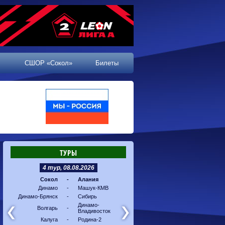
СШОР «Сокол»
Билеты
ТУРЫ
4 тур, 08.08.2026
5 тур, 16.08.2026
Сокол
-
Алания
Машук-КМВ
-
Калуг
Динамо
-
Машук-КМВ
Алания
-
Динам
Динамо-Брянск
-
Сибирь
Динамо-
-
Соко
Владивосток
Динамо-
Волгарь
-
Владивосток
Сибирь
-
Волга
Калуга
-
Родина-2
Родина-2
-
Динам