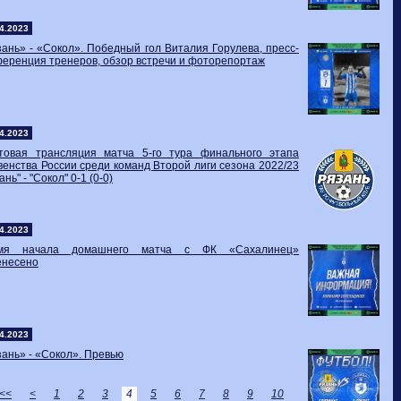
4.2023
ань» - «Сокол». Победный гол Виталия Горулева, пресс-
еренция тренеров, обзор встречи и фоторепортаж
4.2023
стовая трансляция матча 5-го тура финального этапа
енства России среди команд Второй лиги сезона 2022/23
ань" - "Сокол" 0-1 (0-0)
4.2023
мя начала домашнего матча с ФК «Сахалинец»
енесено
4.2023
ань» - «Сокол». Превью
<<
<
1
2
3
4
5
6
7
8
9
10