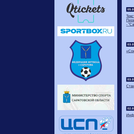
05.0
Тек
Перв
- "С
03.0
«Сок
03.0
Стан
02.0
Инф