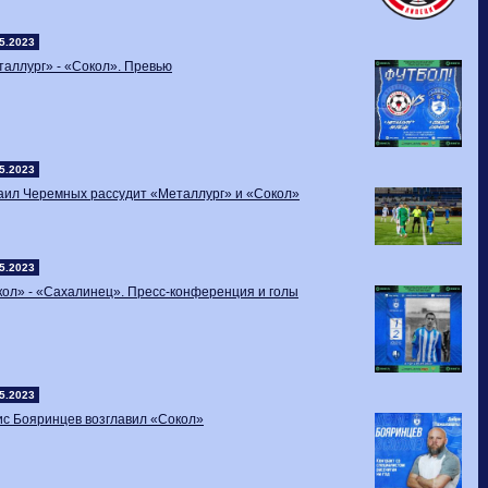
5.2023
аллург» - «Сокол». Превью
5.2023
аил Черемных рассудит «Металлург» и «Сокол»
5.2023
ол» - «Сахалинец». Пресс-конференция и голы
5.2023
ис Бояринцев возглавил «Сокол»