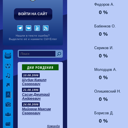
Волгарь
1-2
Машук-КМВ
Федоров А.
Калуга
0-1
Сибирь
0 %
ВОЙТИ НА САЙТ
Бабенков О.
0 %
Нашли в тексте ошибку?
Выделите её и нажмите Ctrl+Enter
Сериков И.
0 %
ДНИ РОЖДЕНИЯ
Молодцов А.
10.08.2006
0 %
Шубин Кирилл
Сергеевич
21.08.1996
Олишевский Н.
Сасин Дмитрий
0 %
Андреевич
24.08.2006
Майоров Максим
Борисов Д.
Сергеевич
0 %
Команда