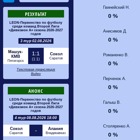
Гвинейский Н.
РЕЗУЛЬТАТ
0 %
LEON-Первенство по футболу
среди команд Второй Лиги
«Дивизион А» сезона 2026-2027
Анисимов Д.
годов
0 %
3 тур 02.08.2026
Машук-
1:1
Сокол
Романенко В.
КМВ
Саратов
(1:1)
Пятигорск
0 %
Текстовая трансляция
Видео
Перченок А.
0 %
АНОНС
LEON-Первенство по футболу
Галыш В.
среди команд Второй Лиги
«Дивизион А» сезона 2026-2027
0 %
годов
4 тур 08.08.2026 18:00
Столяренко А.
Сокол
Алания
-
Саратов
Владикавказ
0 %