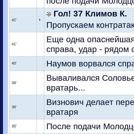
после подачи Молодцо
Гол! 37 Климов К.
42'
Пропускаем контратаку
Еще одна опаснейшая 
41'
справа, удар - рядом 
Наумов ворвался спра
40'
Вываливался Соловьев
38'
вратарь...
Визнович делает пере
36'
вратаря
После подачи Молодцо
35'