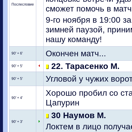
Послесловие
сможет помочь в матч
9-го ноября в 19:00 
зимней паузой, прин
нашу команду!
Окончен матч...
90' + 6'
22. Тарасенко М.
90' + 5'
Угловой у чужих воро
90' + 5'
Хорошо пробил со ста
90' + 4'
Цапурин
30 Наумов М.
90' + 3'
Локтем в лицо получ