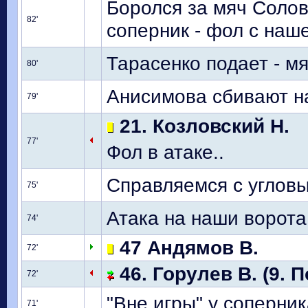
Боролся за мяч Солов
82'
соперник - фол с наш
Тарасенко подает - м
80'
Анисимова сбивают н
79'
21. Козловский Н.
77'
Фол в атаке..
Справляемся с углов
75'
Атака на наши ворота
74'
47 Андямов В.
72'
46. Горулев В. (9. П
72'
"Вне игры" у соперни
71'