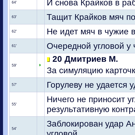
И снова Крайков в ра
64'
Тащит Крайков мяч п
63'
Не идет мяч в чужие в
62'
Очередной угловой у 
61'
20 Дмитриев М.
59'
За симуляцию карточ
Горулеву не удается 
57'
Ничего не приносит у
55'
результативную контр
Заблокирован удар Ан
54'
угловой