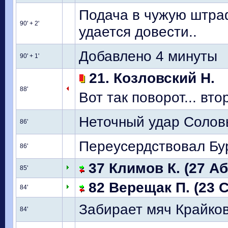
Подача в чужую штраф
90' + 2'
удается довести..
Добавлено 4 минуты
90' + 1'
21. Козловский Н.
88'
Вот так поворот... вт
Неточный удар Соловь
86'
Переусердствовал Бур
86'
37 Климов К. (27 Аб
85'
82 Верещак П. (23 
84'
Забирает мяч Крайко
84'