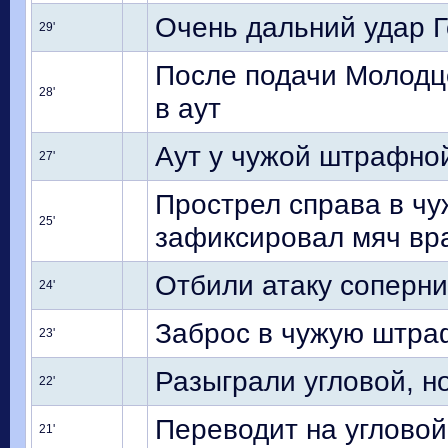
Очень дальний удар Г
29'
После подачи Молодцо
28'
в аут
Аут у чужой штрафно
27'
Прострел справа в ч
25'
зафиксировал мяч вр
Отбили атаку соперни
24'
Заброс в чужую штра
23'
Разыграли угловой, н
22'
Переводит на угловой
21'