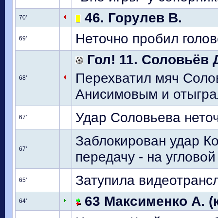
46. Горулев В.
70'
Неточно пробил голо
69'
Гол! 11. Соловьёв 
Перехватил мяч Солов
68'
Анисимовым и отыграл
Удар Соловьева нето
67'
Заблокирован удар Ко
67'
передачу - на угловой
Затупила видеотрансл
65'
63 Максименко А. (к
64'