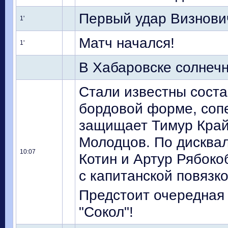
Первый удар Визнович
1'
Матч начался!
1'
В Хабаровске солнечн
Стали известны соста
бордовой форме, сопе
защищает Тимур Крайк
Молодцов. По дисква
10:07
Котин и Артур Рябоко
с капитанской повязк
Предстоит очередная 
"Сокол"!