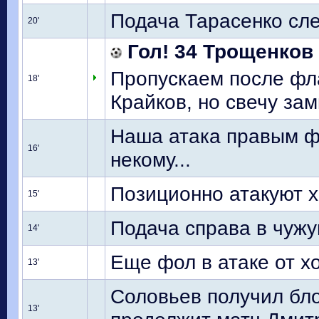
Подача Тарасенко сле
20'
Гол! 34 Трощенков
Пропускаем после фла
18'
Крайков, но свечу зам
Наша атака правым ф
16'
некому...
Позиционно атакуют 
15'
Подача справа в чужу
14'
Еще фол в атаке от х
13'
Соловьев получил бло
13'