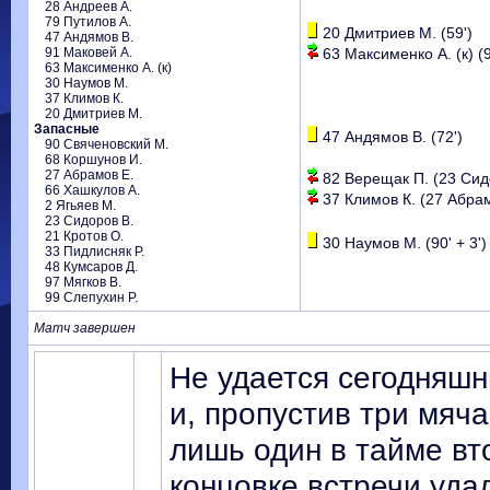
28 Андреев А.
79 Путилов А.
20 Дмитриев М. (59')
47 Андямов В.
91 Маковей А.
63 Максименко А. (к) (9
63 Максименко А. (к)
30 Наумов М.
37 Климов К.
20 Дмитриев М.
Запасные
47 Андямов В. (72')
90 Свяченовский М.
68 Коршунов И.
27 Абрамов Е.
82 Верещак П. (23 Сидо
66 Хашкулов А.
37 Климов К. (27 Абрам
2 Ягьяев М.
23 Сидоров В.
21 Кротов О.
30 Наумов М. (90' + 3')
33 Пидлисняк Р.
48 Кумсаров Д.
97 Мягков В.
99 Слепухин Р.
Матч завершен
Не удается сегодняшн
и, пропустив три мяч
лишь один в тайме вт
концовке встречи уда