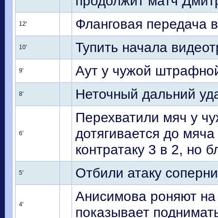
продолжит матч Дмит
Фланговая передача 
12'
Тупить начала видеот
10'
Аут у чужой штрафной
9'
Неточный дальний уд
8'
Перехватили мяч у чу
дотягивается до мяч
6'
контратаку 3 в 2, но
Отбили атаку соперни
5'
Анисимова роняют на 
4'
показывает поднимат