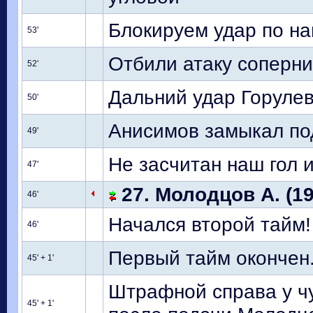
Блокируем удар по н
53'
Отбили атаку соперни
52'
Дальний удар Горулев
50'
Анисимов замыкал под
49'
Не засчитан наш гол 
47'
27. Молодцов А. (19
46'
Начался второй тайм!
46'
Первый тайм окончен.
45' + 1'
Штрафной справа у ч
45' + 1'