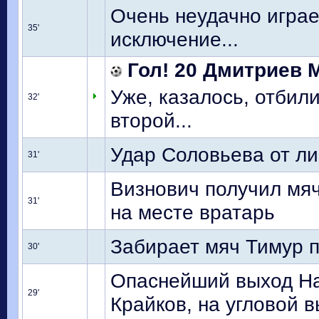
Очень неудачно играе
35'
исключение...
Гол! 20 Дмитриев М
Уже, казалось, отбили
32'
второй...
Удар Соловьева от ли
31'
Визнович получил мяч
31'
на месте вратарь
Забирает мяч Тимур п
30'
Опаснейший выход На
29'
Крайков, на угловой 