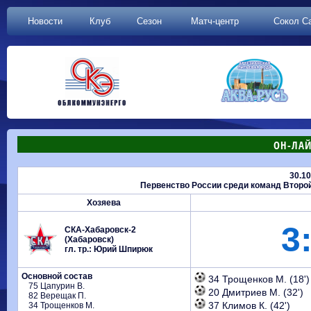
Новости
Клуб
Сезон
Матч-центр
Сокол С
ОН-ЛАЙ
30.1
Первенство России среди команд Второй л
Хозяева
3
СКА-Хабаровск-2
(Хабаровск)
гл. тр.: Юрий Шпирюк
Основной состав
34 Трощенков М. (18')
75 Цапурин В.
20 Дмитриев М. (32')
82 Верещак П.
37 Климов К. (42')
34 Трощенков М.