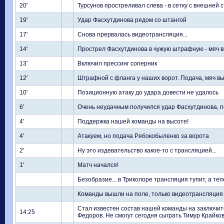
20'
Турсунов простреливал слева - в сетку с внешней
19'
Удар Фасхутдинова рядом со штангой
17'
Снова прервалась видеотрансляция...
14'
Прострел Фасхутдинова в чужую штрафную - мяч в
13'
Включил прессинг соперник
12'
Штрафной с фланга у наших ворот. Подача, мяч в
10'
Позиционную атаку до удара довести не удалось
6'
Очень неудачным получился удар Фасхутдинова, по
4'
Поддержка нашей команды на высоте!
4'
Атакуем, но подача Рябокобыленко за ворота
2'
Ну это издевательство какое-то с трансляцией...
1'
Матч начался!
Безобразие... в Триколоре трансляция тупит, а теп
Команды вышли на поле, только видеотрансляция т
Стал известен состав нашей команды на заключи
14:25
Федоров. Не смогут сегодня сыграть Тимур Крайко