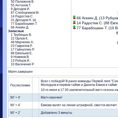
50 Палажнов В.
55 Антонов Т.
9 Дроздов И.
87 Слободчиков М.
14 Радостев С.
66 Агекян Д. (13 Рубцов 
31 Дроздов Н. (к)
14 Радостев С. (88 Евген
77 Барабошкин Т.
66 Агекян Д.
77 Барабошкин Т. (10 Ва
Запасные
8
1 Трубицын В.
22 Орлов К.
48 Марченко А.
23 Гаврилов Р.
17 Гайнуллин Р.
88 Евгеньев Е.
9 Новиков В.
13 Рубцов И.
10 Васиченко Р.
Матч завершен
Всех с победой! В ранге команды Первой лиги "Со
Молодцов в первом тайме и Данила Ежков в тайме
Послесловие
10-го июня в 17:30 заключительный матч сезона на
90' + 4'
Матч окончен!
90' + 4'
Ежкова валят на линии штрафной, свисток молчит.
90' + 2'
Добавлено 3 минуты