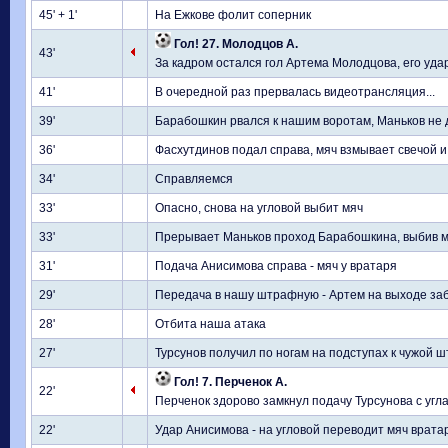
45' + 1'
На Ежкове фолит соперник
Гол! 27. Молодцов А.
43'
За кадром остался гол Артема Молодцова, его удар
41'
В очередной раз прервалась видеотрансляция...
39'
Барабошкин рвался к нашим воротам, Маньков не 
36'
Фасхутдинов подал справа, мяч взмывает свечой и
34'
Справляемся
33'
Опасно, снова на угловой выбит мяч
33'
Прерывает Маньков проход Барабошкина, выбив м
31'
Подача Анисимова справа - мяч у вратаря
29'
Передача в нашу штрафную - Артем на выходе за
28'
Отбита наша атака
27'
Турсунов получил по ногам на подступах к чужой 
Гол! 7. Перченок А.
22'
Перченок здорово замкнул подачу Турсунова с угл
22'
Удар Анисимова - на угловой переводит мяч врата