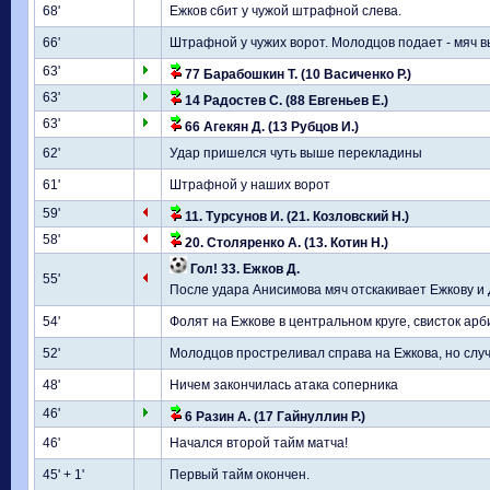
68'
Ежков сбит у чужой штрафной слева.
66'
Штрафной у чужих ворот. Молодцов подает - мяч 
63'
77 Барабошкин Т. (10 Васиченко Р.)
63'
14 Радостев С. (88 Евгеньев Е.)
63'
66 Агекян Д. (13 Рубцов И.)
62'
Удар пришелся чуть выше перекладины
61'
Штрафной у наших ворот
59'
11. Турсунов И. (21. Козловский Н.)
58'
20. Столяренко А. (13. Котин Н.)
Гол! 33. Ежков Д.
55'
После удара Анисимова мяч отскакивает Ежкову и Д
54'
Фолят на Ежкове в центральном круге, свисток ар
52'
Молодцов простреливал справа на Ежкова, но слу
48'
Ничем закончилась атака соперника
46'
6 Разин А. (17 Гайнуллин Р.)
46'
Начался второй тайм матча!
45' + 1'
Первый тайм окончен.