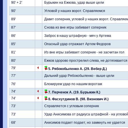
90' + 2'
Бурыкин на Ежкова, удар выше цели
90'
Угловой у наших ворот. Справляемся
89'
Давит соперник, угловой у наших ворот. Справляе
87'
Снова из вне игры забивает соперник
86'
Заброс в нашу штрафную - мяч у Артема
85'
Опасный удар отражает Артем Федоров
81'
Из вне игры забивает соперник - не засчитан гол
80'
Ежков здорово прострелил слева, не дотягивается
79'
5. Рябокобыленко А. (29. Вебер Д.)
77'
Дальний удар Рябокобыленко - выше цели
76'
Блокируем удар по нашим воротам
74'
7. Перченок А. (19. Бурыкин К.)
74'
8. Фасхутдинов В. (98. Визнович И.)
73'
Справляется с угловым соперник
73'
Удар Анисимова от радиуса штрафной - на угловой
68'
Анисимов подает подает, но замкнуть не удается