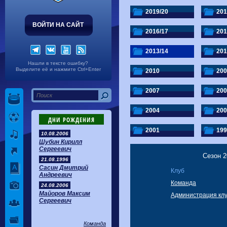
Волгарь
1-2
Машук-КМВ
Калуга
0-1
Сибирь
2019/20
201
ВОЙТИ НА САЙТ
2016/17
201
2013/14
201
Нашли в тексте ошибку?
Выделите её и нажмите Ctrl+Enter
2010
200
2007
200
2004
200
ДНИ РОЖДЕНИЯ
2001
199
10.08.2006
Шубин Кирилл
Сергеевич
Сезон 2
21.08.1996
Сасин Дмитрий
Клуб
Андреевич
Команда
24.08.2006
Майоров Максим
Администрация кл
Сергеевич
Команда