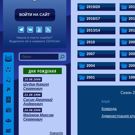
Волгарь
1-2
Машук-КМВ
Калуга
0-1
Сибирь
2019/20
201
ВОЙТИ НА САЙТ
2016/17
201
2013/14
201
Нашли в тексте ошибку?
Выделите её и нажмите Ctrl+Enter
2010
200
2007
200
2004
200
ДНИ РОЖДЕНИЯ
2001
199
10.08.2006
Шубин Кирилл
Сергеевич
Сезон 2
21.08.1996
Сасин Дмитрий
Клуб
Андреевич
Команда
24.08.2006
Майоров Максим
Администрация кл
Сергеевич
Команда