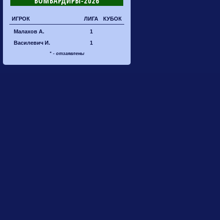
БОМБАРДИРЫ-2026
ИГРОК
ЛИГА
КУБОК
Малахов А.
1
Василевич И.
1
* - отзаявлены