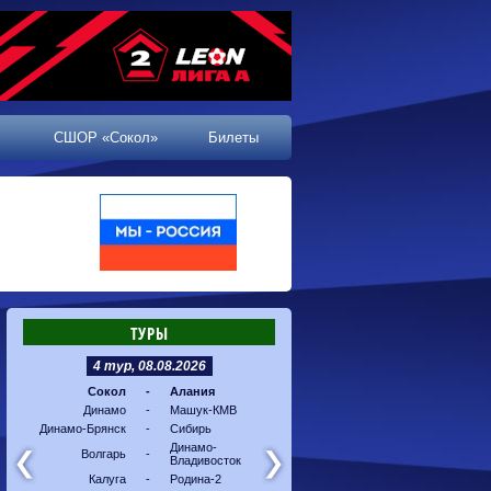
СШОР «Сокол»
Билеты
ТУРЫ
4 тур, 08.08.2026
5 тур, 16.08.2026
Сокол
-
Алания
Машук-КМВ
-
Калуг
Динамо
-
Машук-КМВ
Алания
-
Динам
Динамо-Брянск
-
Сибирь
Динамо-
-
Соко
Владивосток
Динамо-
Волгарь
-
Владивосток
Сибирь
-
Волга
Калуга
-
Родина-2
Родина-2
-
Динам