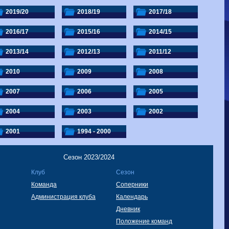
Волгарь
1-2
Машук-КМВ
Калуга
0-1
Сибирь
2019/20
2018/19
2017/18
2016/17
2015/16
2014/15
2013/14
2012/13
2011/12
2010
2009
2008
2007
2006
2005
2004
2003
2002
2001
1994 - 2000
Сезон 2023/2024
Клуб
Сезон
Команда
Соперники
Администрация клуба
Календарь
Дневник
Положение команд