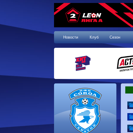
Новости
Клуб
Сезон
1 тур, 19.07.2026
Сокол
1-1
Калуга
Динамо
0-0
Волгарь
Машук-КМВ
0-0
Динамо-Брянск
Родина-2
2-1
Алания
Динамо-
1-2
Сибирь
Динам
Владивосток